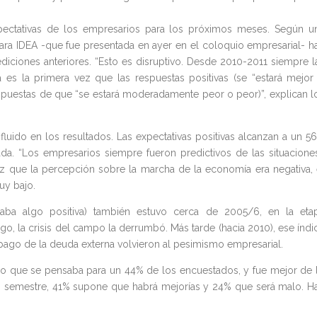
pectativas de los empresarios para los próximos meses. Según u
 para IDEA -que fue presentada en ayer en el coloquio empresarial- h
diciones anteriores. “Esto es disruptivo. Desde 2010-2011 siempre l
ta es la primera vez que las respuestas positivas (se “estará mejor
spuestas de que “se estará moderadamente peor o peor)”, explican l
luido en los resultados. Las expectativas positivas alcanzan a un 5
da. “Los empresarios siempre fueron predictivos de las situaciones
z que la percepción sobre la marcha de la economía era negativa, 
uy bajo.
inaba algo positiva) también estuvo cerca de 2005/6, en la eta
go, la crisis del campo la derrumbó. Más tarde (hacia 2010), ese índi
pago de la deuda externa volvieron al pesimismo empresarial.
o que se pensaba para un 44% de los encuestados, y fue mejor de 
o semestre, 41% supone que habrá mejorías y 24% que será malo. H