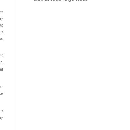
na
ay
as
 o
os
6%
”,
el
pa
ce
lo
ay