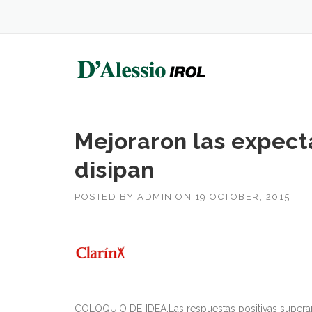
Skip
to
content
Mejoraron las expecta
disipan
POSTED BY
ADMIN
ON
19 OCTOBER, 2015
COLOQUIO DE IDEA.Las respuestas positivas superar