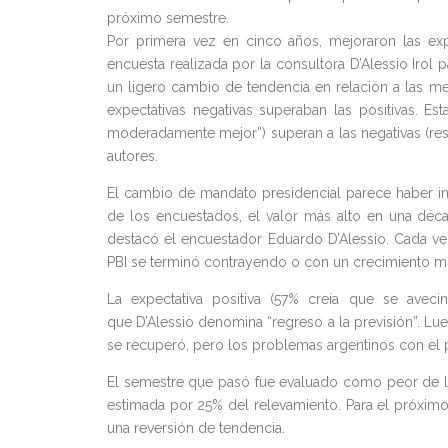
próximo semestre.
Por primera vez en cinco años, mejoraron las ex
encuesta realizada por la consultora D’Alessio Irol
un ligero cambio de tendencia en relación a las me
expectativas negativas superaban las positivas. Es
moderadamente mejor”) superan a las negativas (re
autores.
El cambio de mandato presidencial parece haber inf
de los encuestados, el valor más alto en una déca
destacó el encuestador Eduardo D’Alessio. Cada ve
PBI se terminó contrayendo o con un crecimiento m
La expectativa positiva (57% creía que se avec
que D’Alessio denomina “regreso a la previsión”. Lue
se recuperó, pero los problemas argentinos con el 
El semestre que pasó fue evaluado como peor de l
estimada por 25% del relevamiento. Para el próxim
una reversión de tendencia.