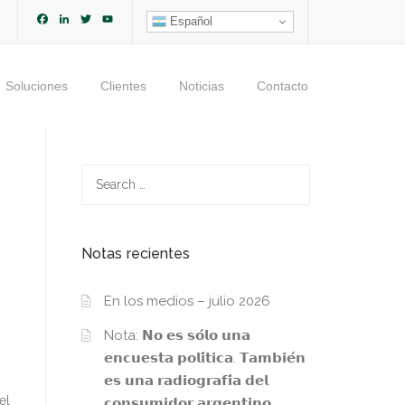
Facebook
LinkedIn
Twitter
YouTube
Español
Channel
Soluciones
Clientes
Noticias
Contacto
Search
for:
Notas recientes
En los medios – julio 2026
Nota: 𝗡𝗼 𝗲𝘀 𝘀𝗼́𝗹𝗼 𝘂𝗻𝗮
𝗲𝗻𝗰𝘂𝗲𝘀𝘁𝗮 𝗽𝗼𝗹𝗶́𝘁𝗶𝗰𝗮. 𝗧𝗮𝗺𝗯𝗶𝗲́𝗻
𝗲𝘀 𝘂𝗻𝗮 𝗿𝗮𝗱𝗶𝗼𝗴𝗿𝗮𝗳𝗶́𝗮 𝗱𝗲𝗹
el
𝗰𝗼𝗻𝘀𝘂𝗺𝗶𝗱𝗼𝗿 𝗮𝗿𝗴𝗲𝗻𝘁𝗶𝗻𝗼.