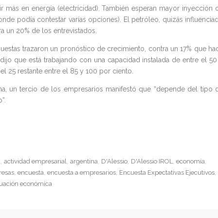
ir más en energía (electricidad). También esperan mayor inyección 
nde podía contestar varias opciones). El petróleo, quizás influencia
ara un 20% de los entrevistados.
puestas trazaron un pronóstico de crecimiento, contra un 17% que ha
ijo que está trabajando con una capacidad instalada de entre el 50
l 25 restante entre el 85 y 100 por ciento.
ina, un tercio de los empresarios manifestó que “depende del tipo 
”.
a
actividad empresarial
argentina
D'Alessio
D'Alessio IROL
economía
esas
encuesta
encuesta a empresarios
Encuesta Expectativas Ejecutivos
tuación económica