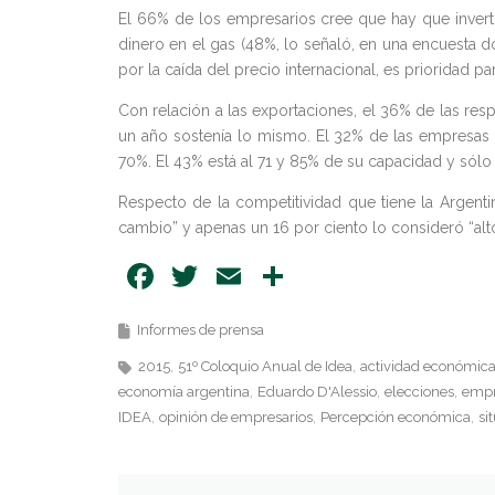
El 66% de los empresarios cree que hay que invert
dinero en el gas (48%, lo señaló, en una encuesta do
por la caída del precio internacional, es prioridad p
Con relación a las exportaciones, el 36% de las res
un año sostenía lo mismo. El 32% de las empresas d
70%. El 43% está al 71 y 85% de su capacidad y sólo e
Respecto de la competitividad que tiene la Argent
cambio” y apenas un 16 por ciento lo consideró “alto
Facebook
Twitter
Email
Share
Informes de prensa
2015
51º Coloquio Anual de Idea
actividad económic
economía argentina
Eduardo D'Alessio
elecciones
empr
IDEA
opinión de empresarios
Percepción económica
si