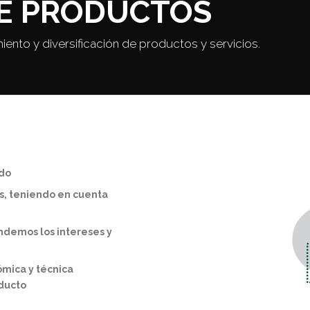
E PRODUCTOS
nto y diversificación de productos y servicios.
ado
es, teniendo en cuenta
ndemos los intereses y
ómica y técnica
oducto