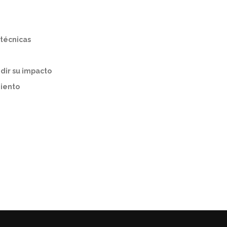
 técnicas
ir su impacto
miento