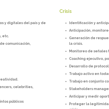
Crisis
s y digitales del país y de
Identificación y antic
Anticipación, monitore
, etc.
Generación de respues
 de comunicación,
la crisis.
Monitoreo de señales
Coaching ejecutivo, po
Desarrollo de protocolo
Trabajo activo en toda
reatividad.
Trabajo en conjunto co
encers, celebrities,
Stakeholders manage
Anticipar y medir opor
intos públicos
Proteger la legitimida