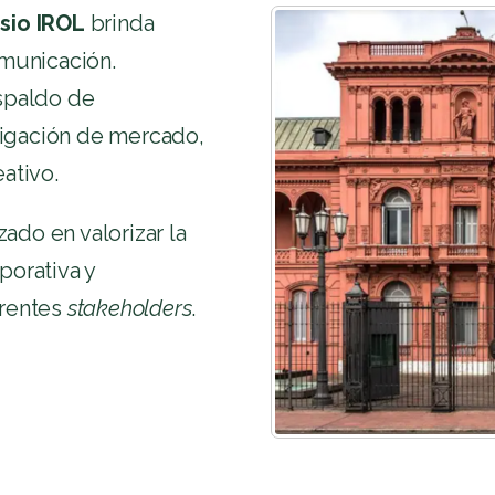
sio IROL
brinda
omunicación.
espaldo de
igación de mercado,
ativo.
do en valorizar la
porativa y
erentes
stakeholders
.