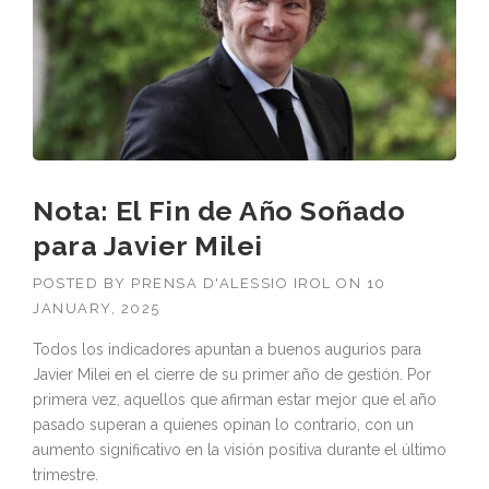
Nota: El Fin de Año Soñado
para Javier Milei
POSTED BY
PRENSA D'ALESSIO IROL
ON
10
JANUARY, 2025
Todos los indicadores apuntan a buenos augurios para
Javier Milei en el cierre de su primer año de gestión. Por
primera vez, aquellos que afirman estar mejor que el año
pasado superan a quienes opinan lo contrario, con un
aumento significativo en la visión positiva durante el último
trimestre.