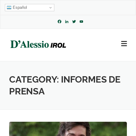
Skip
Español
to
content
Facebook
LinkedIn
Twitter
YouTube
Channel
CATEGORY:
INFORMES DE
PRENSA