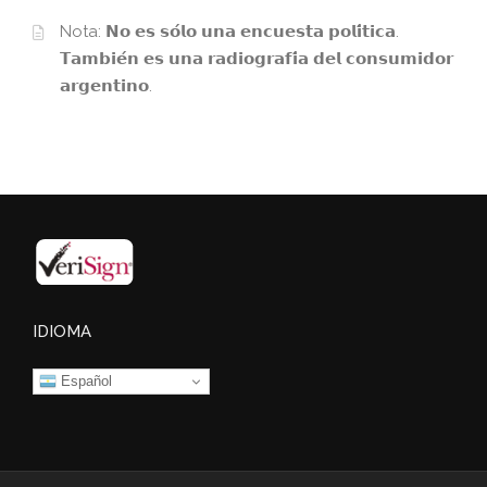
Nota: 𝗡𝗼 𝗲𝘀 𝘀𝗼́𝗹𝗼 𝘂𝗻𝗮 𝗲𝗻𝗰𝘂𝗲𝘀𝘁𝗮 𝗽𝗼𝗹𝗶́𝘁𝗶𝗰𝗮.
𝗧𝗮𝗺𝗯𝗶𝗲́𝗻 𝗲𝘀 𝘂𝗻𝗮 𝗿𝗮𝗱𝗶𝗼𝗴𝗿𝗮𝗳𝗶́𝗮 𝗱𝗲𝗹 𝗰𝗼𝗻𝘀𝘂𝗺𝗶𝗱𝗼𝗿
𝗮𝗿𝗴𝗲𝗻𝘁𝗶𝗻𝗼.
IDIOMA
Español