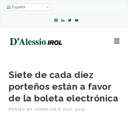
Skip
Español
to
content
Facebook
LinkedIn
Twitter
YouTube
Channel
Siete de cada diez
porteños están a favor
de la boleta electrónica
POSTED BY
ADMIN
ON
6 JULY, 2015