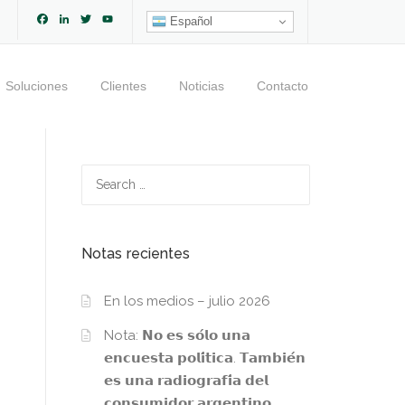
Facebook
LinkedIn
Twitter
YouTube
Español
Channel
Soluciones
Clientes
Noticias
Contacto
Search
for:
Notas recientes
En los medios – julio 2026
Nota: 𝗡𝗼 𝗲𝘀 𝘀𝗼́𝗹𝗼 𝘂𝗻𝗮
𝗲𝗻𝗰𝘂𝗲𝘀𝘁𝗮 𝗽𝗼𝗹𝗶́𝘁𝗶𝗰𝗮. 𝗧𝗮𝗺𝗯𝗶𝗲́𝗻
𝗲𝘀 𝘂𝗻𝗮 𝗿𝗮𝗱𝗶𝗼𝗴𝗿𝗮𝗳𝗶́𝗮 𝗱𝗲𝗹
𝗰𝗼𝗻𝘀𝘂𝗺𝗶𝗱𝗼𝗿 𝗮𝗿𝗴𝗲𝗻𝘁𝗶𝗻𝗼.