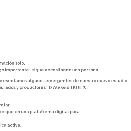
mación solo.
go importante… sigue necesitando una persona.
entes), presentamos algunos emergentes de nuestro nuevo estudio
 y productores” 𝗗 𝗔𝗹𝗲𝘀𝘀𝗶𝗼 𝗜𝗥𝗢𝗟 ®.
atar.
or que en una plataforma digital para
ca activa.