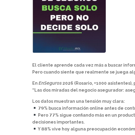
El cliente aprende cada vez más a buscar infor
Pero cuando siente que realmente se juega al
En 𝘌𝘯𝘚𝘦𝘨𝘶𝘳𝘰𝘴 2026 (Rosario, +1000 asist
“Las dos miradas del negocio asegurador: asegurados
Los datos muestran una tensión muy clara:
𝟳𝟵% busca información online antes de contr
Pero 𝟳𝟳% sigue confiando más en un product
decisiones importantes.
Y 𝟴𝟴% vive hoy alguna preocupación económi