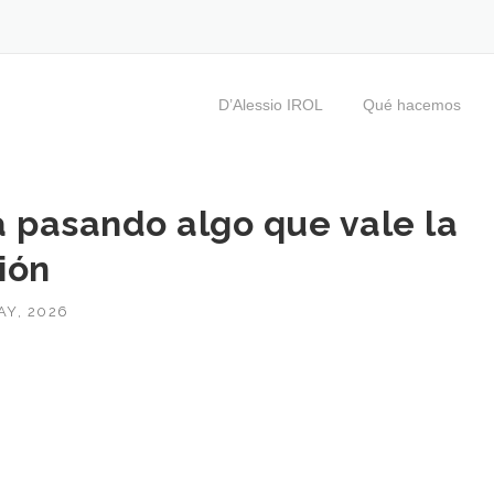
D’Alessio IROL
Qué hacemos
á pasando algo que vale la
ión
AY, 2026