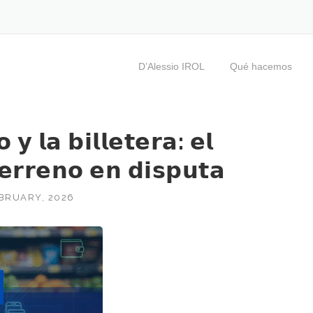
D’Alessio IROL
Qué hacemos
 𝗹𝗮 𝗯𝗶𝗹𝗹𝗲𝘁𝗲𝗿𝗮: 𝗲𝗹
𝗲𝗿𝗿𝗲𝗻𝗼 𝗲𝗻 𝗱𝗶𝘀𝗽𝘂𝘁𝗮
BRUARY, 2026