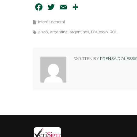
Facebook
Twitter
Email
Share
Interés general
2026
argentina
argentinos
D'Alessio IROL
WRITTEN BY
PRENSA D'ALESSIO