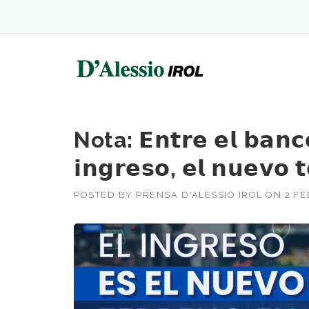
Skip
to
content
Nota: 𝗘𝗻𝘁𝗿𝗲 𝗲𝗹 𝗯𝗮𝗻𝗰𝗼 
𝗶𝗻𝗴𝗿𝗲𝘀𝗼, 𝗲𝗹 𝗻𝘂𝗲𝘃𝗼 
POSTED BY
PRENSA D'ALESSIO IROL
ON
2 FE