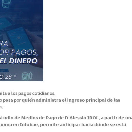
mita a los pagos cotidianos.
𝗲́𝗻 𝗮𝗱𝗺𝗶𝗻𝗶𝘀𝘁𝗿𝗮 𝗲𝗹 𝗶𝗻𝗴𝗿𝗲𝘀𝗼 𝗽𝗿𝗶𝗻𝗰𝗶𝗽𝗮𝗹 𝗱𝗲 𝗹𝗮𝘀
𝗻.
𝗱𝗶𝗼 𝗱𝗲 𝗠𝗲𝗱𝗶𝗼𝘀 𝗱𝗲 𝗣𝗮𝗴𝗼 𝗱𝗲 𝗗’𝗔𝗹𝗲𝘀𝘀𝗶𝗼 𝗜𝗥𝗢𝗟, 𝗮 𝗽𝗮𝗿𝘁𝗶𝗿 𝗱𝗲 𝘂𝗻
𝗺𝗻𝗮 𝗲𝗻 𝗜𝗻𝗳𝗼𝗯𝗮𝗲, 𝗽𝗲𝗿𝗺𝗶𝘁𝗲 𝗮𝗻𝘁𝗶𝗰𝗶𝗽𝗮𝗿 𝗵𝗮𝗰𝗶𝗮 𝗱𝗼́𝗻𝗱𝗲 𝘀𝗲 𝗲𝘀𝘁𝗮́