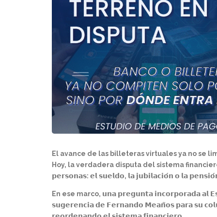
El avance de las billeteras virtuales ya no se li
Hoy, la verdadera disputa del sistema financiero pasa por 𝗾𝘂𝗶
𝗽𝗲𝗿𝘀𝗼𝗻𝗮𝘀: 𝗲𝗹 𝘀𝘂𝗲𝗹𝗱𝗼, 𝗹𝗮 𝗷𝘂𝗯𝗶𝗹𝗮𝗰𝗶𝗼́𝗻 𝗼 𝗹𝗮 𝗽𝗲𝗻𝘀𝗶𝗼́
En ese marco, 𝘂𝗻𝗮 𝗽𝗿𝗲𝗴𝘂𝗻𝘁𝗮 𝗶𝗻𝗰𝗼𝗿𝗽𝗼𝗿𝗮𝗱𝗮 𝗮𝗹 𝗘𝘀𝘁𝘂
𝘀𝘂𝗴𝗲𝗿𝗲𝗻𝗰𝗶𝗮 𝗱𝗲 𝗙𝗲𝗿𝗻𝗮𝗻𝗱𝗼 𝗠𝗲𝗮𝗻̃𝗼𝘀 𝗽𝗮𝗿𝗮 𝘀𝘂 𝗰𝗼𝗹
𝗿𝗲𝗼𝗿𝗱𝗲𝗻𝗮𝗻𝗱𝗼 𝗲𝗹 𝘀𝗶𝘀𝘁𝗲𝗺𝗮 𝗳𝗶𝗻𝗮𝗻𝗰𝗶𝗲𝗿𝗼.