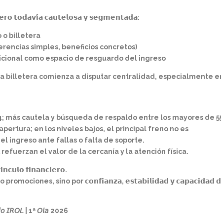
𝘁𝗼𝗱𝗮𝘃𝗶́𝗮 𝗰𝗮𝘂𝘁𝗲𝗹𝗼𝘀𝗮 𝘆 𝘀𝗲𝗴𝗺𝗲𝗻𝘁𝗮𝗱𝗮:
 o billetera
ferencias simples, beneficios concretos)
dicional como espacio de resguardo del ingreso
la billetera comienza a disputar centralidad, especialmente e
 34; más cautela y búsqueda de respaldo entre los mayores de 5
, mayor apertura; en los niveles bajos, el principal freno no es
el ingreso ante fallas o falta de soporte.
y PBA refuerzan el valor de la cercanía y la atención física.
𝗰𝘂𝗹𝗼 𝗳𝗶𝗻𝗮𝗻𝗰𝗶𝗲𝗿𝗼.
es, sino por 𝗰𝗼𝗻𝗳𝗶𝗮𝗻𝘇𝗮, 𝗲𝘀𝘁𝗮𝗯𝗶𝗹𝗶𝗱𝗮𝗱 𝘆 𝗰𝗮𝗽𝗮𝗰𝗶𝗱𝗮𝗱 𝗱
𝘴𝘴𝘪𝘰 𝘐𝘙𝘖𝘓 | 1ª 𝘖𝘭𝘢 2026