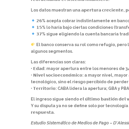
Los datos muestran una 𝗮𝗽𝗲𝗿𝘁𝘂𝗿𝗮 𝗰𝗿𝗲𝗰𝗶𝗲𝗻𝘁𝗲, 𝗽𝗲𝗿𝗼 
𝟮𝟲% acepta cobrar indistintamente en banco
𝟭𝟱% lo haría bajo ciertas condiciones (trans
𝟯𝟳% sigue eligiendo la cuenta bancaria tra
El banco conserva su rol como refugio, pero 
algunos segmentos.
Las diferencias son claras:
• 𝗘𝗱𝗮𝗱: mayor apertura entre los menores de
• 𝗡𝗶𝘃𝗲𝗹 𝘀𝗼𝗰𝗶𝗼𝗲𝗰𝗼𝗻𝗼́𝗺𝗶𝗰𝗼: a mayor nivel
tecnológico, sino el riesgo percibido de perder 
• 𝗧𝗲𝗿𝗿𝗶𝘁𝗼𝗿𝗶𝗼: CABA lidera la apertura; GBA 
El ingreso sigue siendo 𝗲𝗹 𝘂́𝗹𝘁𝗶𝗺𝗼 𝗯𝗮𝘀𝘁𝗶𝗼́𝗻 𝗱𝗲𝗹 𝘃𝗶́𝗻
Y su disputa ya no se define solo por tecnología o promocion
𝗿𝗲𝘀𝗽𝘂𝗲𝘀𝘁𝗮.
𝘌𝘴𝘵𝘶𝘥𝘪𝘰 𝘚𝘪𝘴𝘵𝘦𝘮𝘢́𝘵𝘪𝘤𝘰 𝘥𝘦 𝘔𝘦𝘥𝘪𝘰𝘴 𝘥𝘦 𝘗𝘢𝘨𝘰 – 𝘋’𝘈𝘭𝘦