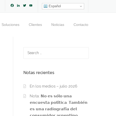
Facebook
LinkedIn
Twitter
YouTube
Español
Channel
Soluciones
Clientes
Noticias
Contacto
Search
for:
Notas recientes
En los medios – julio 2026
Nota: 𝗡𝗼 𝗲𝘀 𝘀𝗼́𝗹𝗼 𝘂𝗻𝗮
𝗲𝗻𝗰𝘂𝗲𝘀𝘁𝗮 𝗽𝗼𝗹𝗶́𝘁𝗶𝗰𝗮. 𝗧𝗮𝗺𝗯𝗶𝗲́𝗻
𝗲𝘀 𝘂𝗻𝗮 𝗿𝗮𝗱𝗶𝗼𝗴𝗿𝗮𝗳𝗶́𝗮 𝗱𝗲𝗹
𝗰𝗼𝗻𝘀𝘂𝗺𝗶𝗱𝗼𝗿 𝗮𝗿𝗴𝗲𝗻𝘁𝗶𝗻𝗼.