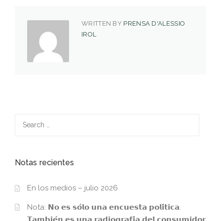
WRITTEN BY
PRENSA D'ALESSIO
IROL
Search
for:
Notas recientes
En los medios – julio 2026
Nota: 𝗡𝗼 𝗲𝘀 𝘀𝗼́𝗹𝗼 𝘂𝗻𝗮 𝗲𝗻𝗰𝘂𝗲𝘀𝘁𝗮 𝗽𝗼𝗹𝗶́𝘁𝗶𝗰𝗮.
𝗧𝗮𝗺𝗯𝗶𝗲́𝗻 𝗲𝘀 𝘂𝗻𝗮 𝗿𝗮𝗱𝗶𝗼𝗴𝗿𝗮𝗳𝗶́𝗮 𝗱𝗲𝗹 𝗰𝗼𝗻𝘀𝘂𝗺𝗶𝗱𝗼𝗿