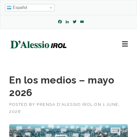
Skip
Español
to
content
Facebook
LinkedIn
Twitter
YouTube
Channel
En los medios – mayo
2026
POSTED BY
PRENSA D'ALESSIO IROL
ON
1 JUNE,
2026