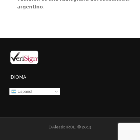
𝗮𝗿𝗴𝗲𝗻𝘁𝗶𝗻𝗼.
IDIOMA
Español
D’Alessio IROL. © 2019