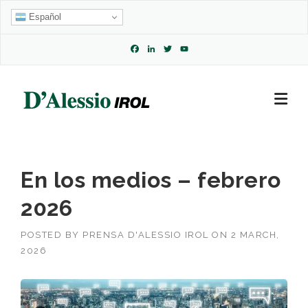
Skip
Español
to
content
Facebook
LinkedIn
Twitter
YouTube
Channel
En los medios – febrero
2026
POSTED BY
PRENSA D'ALESSIO IROL
ON
2 MARCH,
2026