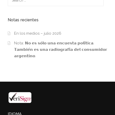
for:
Notas recientes
En los medios – julio 2026
Nota: 𝗡𝗼 𝗲𝘀 𝘀𝗼́𝗹𝗼 𝘂𝗻𝗮 𝗲𝗻𝗰𝘂𝗲𝘀𝘁𝗮 𝗽𝗼𝗹𝗶́𝘁𝗶𝗰𝗮.
𝗧𝗮𝗺𝗯𝗶𝗲́𝗻 𝗲𝘀 𝘂𝗻𝗮 𝗿𝗮𝗱𝗶𝗼𝗴𝗿𝗮𝗳𝗶́𝗮 𝗱𝗲𝗹 𝗰𝗼𝗻𝘀𝘂𝗺𝗶𝗱𝗼𝗿
𝗮𝗿𝗴𝗲𝗻𝘁𝗶𝗻𝗼.
IDIOMA