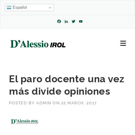
Skip
Español
to
content
Facebook
LinkedIn
Twitter
YouTube
Channel
El paro docente una vez
más divide opiniones
POSTED BY
ADMIN
ON
22 MARCH, 2017