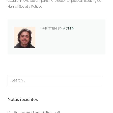
estudio
movilización
paro
Paro docente
política
Tracking de
Humor Social y Político
WRITTEN BY
ADMIN
Search
for:
Notas recientes
En los medios – julio 2026