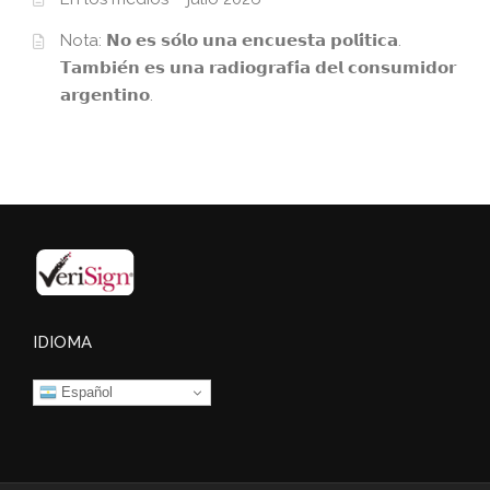
Nota: 𝗡𝗼 𝗲𝘀 𝘀𝗼́𝗹𝗼 𝘂𝗻𝗮 𝗲𝗻𝗰𝘂𝗲𝘀𝘁𝗮 𝗽𝗼𝗹𝗶́𝘁𝗶𝗰𝗮.
𝗧𝗮𝗺𝗯𝗶𝗲́𝗻 𝗲𝘀 𝘂𝗻𝗮 𝗿𝗮𝗱𝗶𝗼𝗴𝗿𝗮𝗳𝗶́𝗮 𝗱𝗲𝗹 𝗰𝗼𝗻𝘀𝘂𝗺𝗶𝗱𝗼𝗿
𝗮𝗿𝗴𝗲𝗻𝘁𝗶𝗻𝗼.
IDIOMA
Español