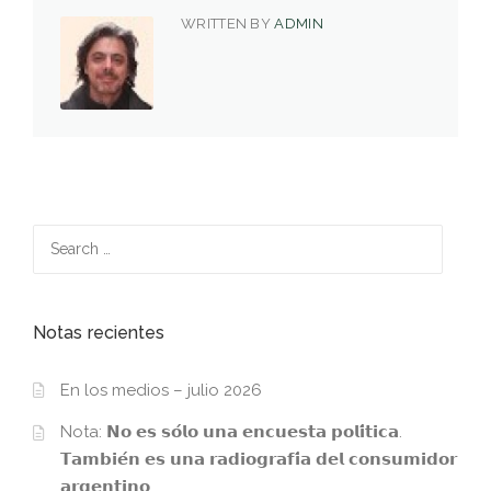
WRITTEN BY
ADMIN
Search
for:
Notas recientes
En los medios – julio 2026
Nota: 𝗡𝗼 𝗲𝘀 𝘀𝗼́𝗹𝗼 𝘂𝗻𝗮 𝗲𝗻𝗰𝘂𝗲𝘀𝘁𝗮 𝗽𝗼𝗹𝗶́𝘁𝗶𝗰𝗮.
𝗧𝗮𝗺𝗯𝗶𝗲́𝗻 𝗲𝘀 𝘂𝗻𝗮 𝗿𝗮𝗱𝗶𝗼𝗴𝗿𝗮𝗳𝗶́𝗮 𝗱𝗲𝗹 𝗰𝗼𝗻𝘀𝘂𝗺𝗶𝗱𝗼𝗿
𝗮𝗿𝗴𝗲𝗻𝘁𝗶𝗻𝗼.