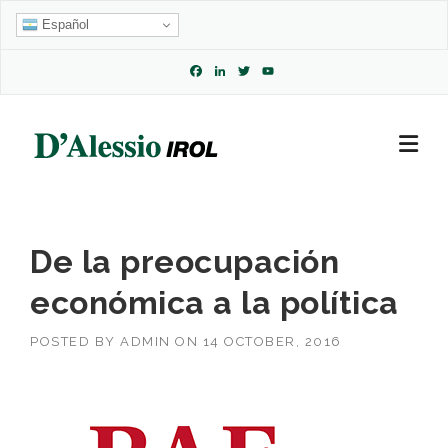
Skip
Español
to
content
Facebook
LinkedIn
Twitter
YouTube
Channel
De la preocupación
económica a la política
POSTED BY
ADMIN
ON
14 OCTOBER, 2016