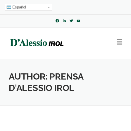
Skip
Español
to
content
Facebook
LinkedIn
Twitter
YouTube
Channel
AUTHOR:
PRENSA
D'ALESSIO IROL