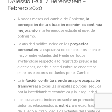
D’Alessio IROL / Berensztein –
Febrero 2020
A pocos meses del cambio de Gobierno,
la
percepción de la situación económica continúa
mejorando
, manteniéndose estable el nivel de
optimismo.
La afinidad política incide en los
proyectos
personales
: la esperanza de concretarlos ahora es
mayor entre votantes del Frente de Todos,
invirtiéndose respecto a lo registrado previo a las
elecciones, donde la certidumbre se encontraba
entre los electores de Juntos por el Cambio.
La
inflación continúa siendo una preocupación
transversal
a todas las simpatías políticas, seguida
por la incertidumbre económica y la inseguridad.
Los ciudadanos indican presentar un promedio de 3
síntomas relacionados al
estrés
: ansiedad, trastornos
del sueño e irritabilidad. Los votantes del Frente de