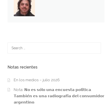
Search
for:
Notas recientes
En los medios – julio 2026
Nota: 𝗡𝗼 𝗲𝘀 𝘀𝗼́𝗹𝗼 𝘂𝗻𝗮 𝗲𝗻𝗰𝘂𝗲𝘀𝘁𝗮 𝗽𝗼𝗹𝗶́𝘁𝗶𝗰𝗮.
𝗧𝗮𝗺𝗯𝗶𝗲́𝗻 𝗲𝘀 𝘂𝗻𝗮 𝗿𝗮𝗱𝗶𝗼𝗴𝗿𝗮𝗳𝗶́𝗮 𝗱𝗲𝗹 𝗰𝗼𝗻𝘀𝘂𝗺𝗶𝗱𝗼𝗿
𝗮𝗿𝗴𝗲𝗻𝘁𝗶𝗻𝗼.