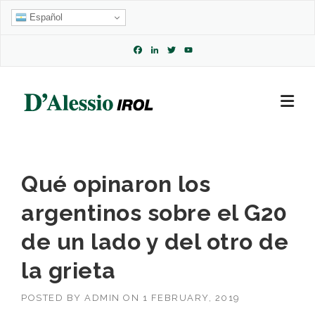
Skip
Español
to
content
Facebook
LinkedIn
Twitter
YouTube
Channel
Qué opinaron los
argentinos sobre el G20
de un lado y del otro de
la grieta
POSTED BY
ADMIN
ON
1 FEBRUARY, 2019