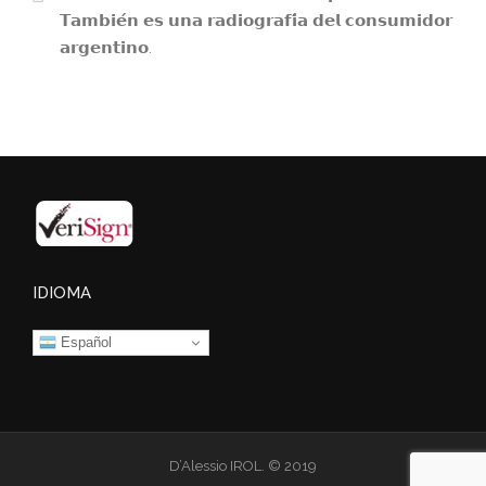
𝗧𝗮𝗺𝗯𝗶𝗲́𝗻 𝗲𝘀 𝘂𝗻𝗮 𝗿𝗮𝗱𝗶𝗼𝗴𝗿𝗮𝗳𝗶́𝗮 𝗱𝗲𝗹 𝗰𝗼𝗻𝘀𝘂𝗺𝗶𝗱𝗼𝗿
𝗮𝗿𝗴𝗲𝗻𝘁𝗶𝗻𝗼.
IDIOMA
Español
D’Alessio IROL. © 2019