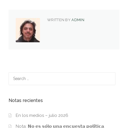
WRITTEN BY
ADMIN
Search
for:
Notas recientes
En los medios – julio 2026
Nota: 𝗡𝗼 𝗲𝘀 𝘀𝗼́𝗹𝗼 𝘂𝗻𝗮 𝗲𝗻𝗰𝘂𝗲𝘀𝘁𝗮 𝗽𝗼𝗹𝗶́𝘁𝗶𝗰𝗮.