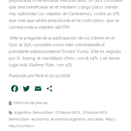
perjudicada ni beneficiada. Mientras tanto, un 34% considera
que será beneficiada en el mediano y largo plazo, siendo
más optimistas los votantes de Cambiemos, contra un 17%
que cree que saldrá perjudicada en el corto plazo, que se
corresponde a votantes del FPV.
Ante la pregunta de la participación de los líderes en el
G20, el 29% considera como líder sobresaliente al
presidente estadounidense Donald Trump. Este es seguido
por Xi Jinping, el mandatario chino, con el 24%, y en tercer
lugar está Vladimir Putin, con 15%.
Publicado por Perfil el 02/12/2018
Facebook
Twitter
Email
Share
Informes de prensa
argentina
Berensztein
D'Alessio IROL
D'Alessio IROL
Berensztein
economía
economía argentina
encuesta
Macri
Mauricio Macri