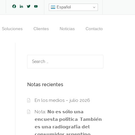
Facebook
LinkedIn
Twitter
YouTube
Español
Channel
Soluciones
Clientes
Noticias
Contacto
Search
for:
Notas recientes
En los medios – julio 2026
Nota: 𝗡𝗼 𝗲𝘀 𝘀𝗼́𝗹𝗼 𝘂𝗻𝗮
𝗲𝗻𝗰𝘂𝗲𝘀𝘁𝗮 𝗽𝗼𝗹𝗶́𝘁𝗶𝗰𝗮. 𝗧𝗮𝗺𝗯𝗶𝗲́𝗻
𝗲𝘀 𝘂𝗻𝗮 𝗿𝗮𝗱𝗶𝗼𝗴𝗿𝗮𝗳𝗶́𝗮 𝗱𝗲𝗹
𝗰𝗼𝗻𝘀𝘂𝗺𝗶𝗱𝗼𝗿 𝗮𝗿𝗴𝗲𝗻𝘁𝗶𝗻𝗼.