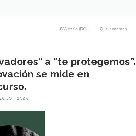
D’Alessio IROL
Qué hacemos
vadores” a “te protegemos”.
ovación se mide en
curso.
UGUST, 2025