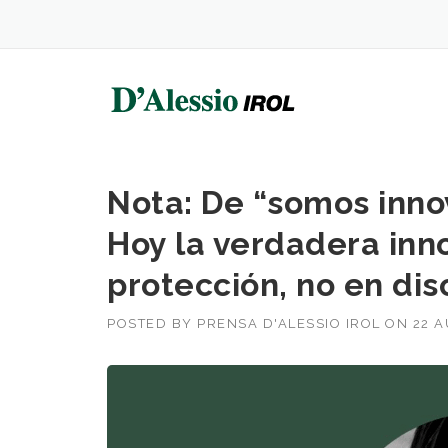
Skip
to
content
Nota: De “somos inno
Hoy la verdadera inn
protección, no en dis
POSTED BY
PRENSA D'ALESSIO IROL
ON
22 A