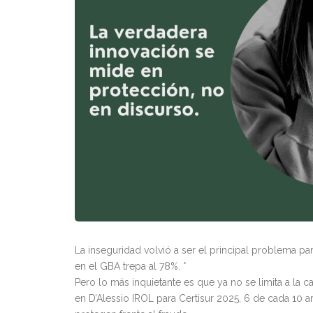
La inseguridad volvió a ser el principal problema pa
en el GBA trepa al 78%. *
Pero lo más inquietante es que ya no se limita a la 
en D’Alessio IROL para Certisur 2025, 6 de cada 10