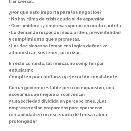
transversal.
¿𝗣𝗼𝗿 𝗾𝘂𝗲́ 𝗲𝘀𝘁𝗼 𝗶𝗺𝗽𝗼𝗿𝘁𝗮 𝗽𝗮𝗿𝗮 𝗹𝗼𝘀 𝗻𝗲𝗴𝗼𝗰𝗶𝗼𝘀?
• No hay clima de crisis aguda ni de expansión.
• Consumidores y empresas operan en 𝗺𝗼𝗱𝗼 𝗰𝗮𝘂𝘁𝗲𝗹𝗮.
• La demanda responde más a 𝗼𝗿𝗱𝗲𝗻, 𝗽𝗿𝗲𝘃𝗶𝘀𝗶𝗯𝗶𝗹𝗶𝗱𝗮𝗱
𝘆 𝗰𝘂𝗺𝗽𝗹𝗶𝗺𝗶𝗲𝗻𝘁𝗼 que a promesas.
• Las decisiones se toman con lógica defensiva:
𝗮𝗱𝗺𝗶𝗻𝗶𝘀𝘁𝗿𝗮𝗿, 𝘀𝗼𝘀𝘁𝗲𝗻𝗲𝗿, 𝗽𝗿𝗶𝗼𝗿𝗶𝘇𝗮𝗿.
En este contexto, las marcas no compiten por
entusiasmo.
𝗖𝗼𝗺𝗽𝗶𝘁𝗲𝗻 𝗽𝗼𝗿 𝗰𝗼𝗻𝗳𝗶𝗮𝗻𝘇𝗮 𝘆 𝗲𝗷𝗲𝗰𝘂𝗰𝗶𝗼́𝗻 𝗰𝗼𝗻𝘀𝗶𝘀𝘁𝗲𝗻𝘁𝗲.
Con un gobierno 𝗲𝘀𝘁𝗮𝗯𝗹𝗲 𝗽𝗲𝗿𝗼 𝗻𝗼 𝗲𝘅𝗽𝗮𝗻𝘀𝗶𝘃𝗼, una
economía que mejora sin convencer
y una sociedad dividida en percepciones, ¿Las
empresas están preparadas para operar con
rentabilidad 𝗲𝗻 𝘂𝗻 𝗲𝘀𝗰𝗲𝗻𝗮𝗿𝗶𝗼 𝗱𝗲 𝘁𝗲𝗻𝘀𝗮 𝗰𝗮𝗹𝗺𝗮
𝗽𝗿𝗼𝗹𝗼𝗻𝗴𝗮𝗱𝗮?