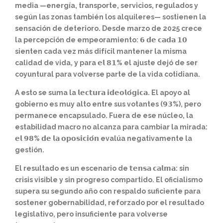
media —energía, transporte, servicios, regulados y
según las zonas también los alquileres— sostienen la
sensación de deterioro. Desde marzo de 2025 crece
la percepción de empeoramiento: 𝟲 𝗱𝗲 𝗰𝗮𝗱𝗮 𝟭𝟬
sienten cada vez más difícil mantener la misma
calidad de vida, y para 𝗲𝗹 𝟴𝟭% el ajuste dejó de ser
coyuntural para volverse parte de la vida cotidiana.
A esto se suma la 𝗹𝗲𝗰𝘁𝘂𝗿𝗮 𝗶𝗱𝗲𝗼𝗹𝗼́𝗴𝗶𝗰𝗮. El apoyo al
gobierno es muy alto entre sus votantes (𝟵𝟯%), pero
permanece encapsulado. Fuera de ese núcleo, la
estabilidad macro no alcanza para cambiar la mirada:
𝗲𝗹 𝟵𝟴% 𝗱𝗲 𝗹𝗮 𝗼𝗽𝗼𝘀𝗶𝗰𝗶𝗼́𝗻 evalúa negativamente la
gestión.
El resultado es un escenario de 𝘁𝗲𝗻𝘀𝗮 𝗰𝗮𝗹𝗺𝗮: sin
crisis visible y sin progreso compartido. El oficialismo
supera su segundo año con respaldo suficiente para
sostener gobernabilidad, reforzado por el resultado
legislativo, pero insuficiente para volverse