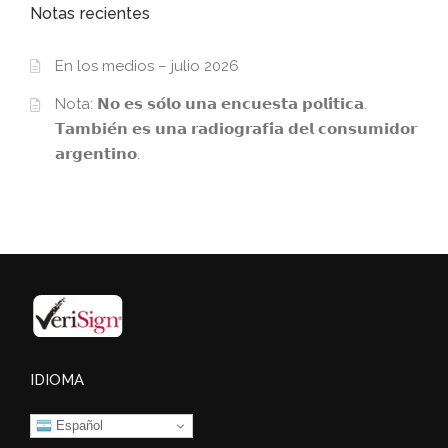
Notas recientes
En los medios – julio 2026
Nota: 𝗡𝗼 𝗲𝘀 𝘀𝗼́𝗹𝗼 𝘂𝗻𝗮 𝗲𝗻𝗰𝘂𝗲𝘀𝘁𝗮 𝗽𝗼𝗹𝗶́𝘁𝗶𝗰𝗮.
𝗧𝗮𝗺𝗯𝗶𝗲́𝗻 𝗲𝘀 𝘂𝗻𝗮 𝗿𝗮𝗱𝗶𝗼𝗴𝗿𝗮𝗳𝗶́𝗮 𝗱𝗲𝗹 𝗰𝗼𝗻𝘀𝘂𝗺𝗶𝗱𝗼𝗿
𝗮𝗿𝗴𝗲𝗻𝘁𝗶𝗻𝗼.
IDIOMA
Español