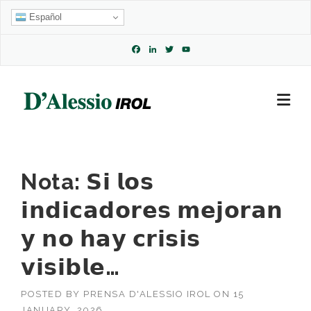
Skip
Español
to
content
Facebook
LinkedIn
Twitter
YouTube
Channel
Nota: 𝗦𝗶 𝗹𝗼𝘀
𝗶𝗻𝗱𝗶𝗰𝗮𝗱𝗼𝗿𝗲𝘀 𝗺𝗲𝗷𝗼𝗿𝗮𝗻
𝘆 𝗻𝗼 𝗵𝗮𝘆 𝗰𝗿𝗶𝘀𝗶𝘀
𝘃𝗶𝘀𝗶𝗯𝗹𝗲…
POSTED BY
PRENSA D'ALESSIO IROL
ON
15
JANUARY, 2026