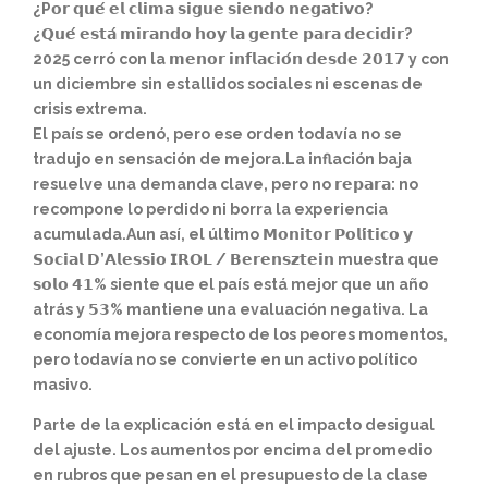
¿P𝗼𝗿 𝗾𝘂𝗲́ 𝗲𝗹 𝗰𝗹𝗶𝗺𝗮 𝘀𝗶𝗴𝘂𝗲 𝘀𝗶𝗲𝗻𝗱𝗼 𝗻𝗲𝗴𝗮𝘁𝗶𝘃𝗼?
¿𝗤𝘂𝗲́ 𝗲𝘀𝘁𝗮́ 𝗺𝗶𝗿𝗮𝗻𝗱𝗼 𝗵𝗼𝘆 𝗹𝗮 𝗴𝗲𝗻𝘁𝗲 𝗽𝗮𝗿𝗮 𝗱𝗲𝗰𝗶𝗱𝗶𝗿?
2025 cerró con la 𝗺𝗲𝗻𝗼𝗿 𝗶𝗻𝗳𝗹𝗮𝗰𝗶𝗼́𝗻 𝗱𝗲𝘀𝗱𝗲 𝟮𝟬𝟭𝟳 y con
un diciembre sin estallidos sociales ni escenas de
crisis extrema.
El país se ordenó, pero ese orden todavía no se
tradujo en sensación de mejora.La inflación baja
resuelve una demanda clave, pero no 𝗿𝗲𝗽𝗮𝗿𝗮: no
recompone lo perdido ni borra la experiencia
acumulada.
Aun así, el último 𝗠𝗼𝗻𝗶𝘁𝗼𝗿 𝗣𝗼𝗹𝗶́𝘁𝗶𝗰𝗼 𝘆
𝗦𝗼𝗰𝗶𝗮𝗹 𝗗’𝗔𝗹𝗲𝘀𝘀𝗶𝗼 𝗜𝗥𝗢𝗟 / 𝗕𝗲𝗿𝗲𝗻𝘀𝘇𝘁𝗲𝗶𝗻 muestra que
𝘀𝗼𝗹𝗼 𝟰𝟭% siente que el país está mejor que un año
atrás y 𝟱𝟯% mantiene una evaluación negativa. La
economía mejora respecto de los peores momentos,
pero todavía no se convierte en un activo político
masivo.
Parte de la explicación está en el impacto desigual
del ajuste. Los aumentos por encima del promedio
en rubros que pesan en el presupuesto de la clase