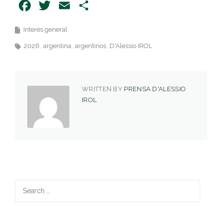
Facebook
Twitter
Email
Share
Interés general
2026
argentina
argentinos
D'Alessio IROL
WRITTEN BY
PRENSA D'ALESSIO
IROL
Search
for: