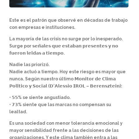
Este es el patrón que observé en décadas de trabajo
con empresas e instituciones.
La mayoría de las crisis no surge por lo inesperado.
Surge por 𝘀𝗲𝗻̃𝗮𝗹𝗲𝘀 𝗾𝘂𝗲 𝗲𝘀𝘁𝗮𝗯𝗮𝗻 𝗽𝗿𝗲𝘀𝗲𝗻𝘁𝗲𝘀 𝘆 𝗻𝗼
𝗳𝘂𝗲𝗿𝗼𝗻 𝗹𝗲𝗶́𝗱𝗮𝘀 𝗮 𝘁𝗶𝗲𝗺𝗽𝗼.
Nadie las priorizó.
Nadie actuó a tiempo. Hoy este riesgo es mayor que
nunca. Según nuestro último 𝗠𝗼𝗻𝗶𝘁𝗼𝗿 𝗱𝗲 𝗖𝗹𝗶𝗺𝗮
𝗣𝗼𝗹𝗶́𝘁𝗶𝗰𝗼 𝘆 𝗦𝗼𝗰𝗶𝗮𝗹 (𝗗’𝗔𝗹𝗲𝘀𝘀𝗶𝗼 𝗜𝗥𝗢𝗟 – 𝗕𝗲𝗿𝗲𝗻𝘀𝘇𝘁𝗲𝗶𝗻):
• 𝟱𝟱% se siente angustiado.
• 𝟳𝟯% siente que las marcas no compensan su
lealtad.
Es una sociedad con menor tolerancia emocional y
mayor sensibilidad frente a las decisiones de las
organizaciones. Y este clima también entra a las