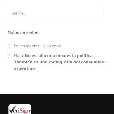
Search
for:
Notas recientes
En los medios – julio 2026
Nota: 𝗡𝗼 𝗲𝘀 𝘀𝗼́𝗹𝗼 𝘂𝗻𝗮 𝗲𝗻𝗰𝘂𝗲𝘀𝘁𝗮 𝗽𝗼𝗹𝗶́𝘁𝗶𝗰𝗮.
𝗧𝗮𝗺𝗯𝗶𝗲́𝗻 𝗲𝘀 𝘂𝗻𝗮 𝗿𝗮𝗱𝗶𝗼𝗴𝗿𝗮𝗳𝗶́𝗮 𝗱𝗲𝗹 𝗰𝗼𝗻𝘀𝘂𝗺𝗶𝗱𝗼𝗿
𝗮𝗿𝗴𝗲𝗻𝘁𝗶𝗻𝗼.