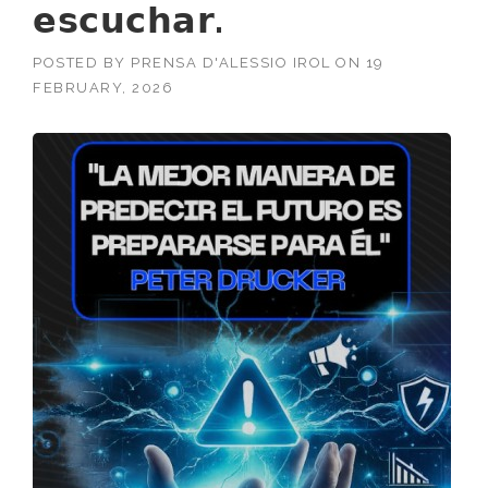
𝗲𝘀𝗰𝘂𝗰𝗵𝗮𝗿.
POSTED BY
PRENSA D'ALESSIO IROL
ON
19
FEBRUARY, 2026