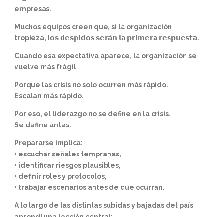
empresas.
Muchos equipos creen que, si la organización
tropieza, 𝗹𝗼𝘀 𝗱𝗲𝘀𝗽𝗶𝗱𝗼𝘀 𝘀𝗲𝗿𝗮́𝗻 𝗹𝗮 𝗽𝗿𝗶𝗺𝗲𝗿𝗮 𝗿𝗲𝘀𝗽𝘂𝗲𝘀𝘁𝗮.
Cuando esa expectativa aparece, la organización se
vuelve más frágil.
Porque las crisis no solo ocurren más rápido.
Escalan más rápido.
Por eso, el liderazgo no se define en la crisis.
Se define antes.
Prepararse implica:
• escuchar señales tempranas,
• identificar riesgos plausibles,
• definir roles y protocolos,
• trabajar escenarios antes de que ocurran.
A lo largo de las distintas subidas y bajadas del país
aprendí una lección central: