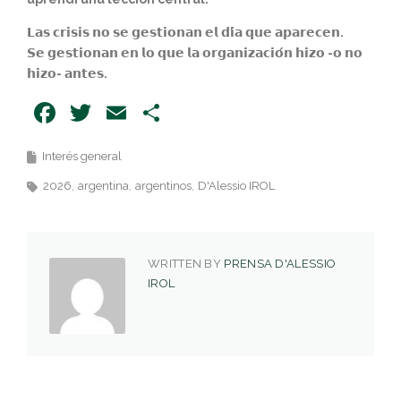
𝗟𝗮𝘀 𝗰𝗿𝗶𝘀𝗶𝘀 𝗻𝗼 𝘀𝗲 𝗴𝗲𝘀𝘁𝗶𝗼𝗻𝗮𝗻 𝗲𝗹 𝗱𝗶́𝗮 𝗾𝘂𝗲 𝗮𝗽𝗮𝗿𝗲𝗰𝗲𝗻.
𝗦𝗲 𝗴𝗲𝘀𝘁𝗶𝗼𝗻𝗮𝗻 𝗲𝗻 𝗹𝗼 𝗾𝘂𝗲 𝗹𝗮 𝗼𝗿𝗴𝗮𝗻𝗶𝘇𝗮𝗰𝗶𝗼́𝗻 𝗵𝗶𝘇𝗼 -𝗼 𝗻𝗼
𝗵𝗶𝘇𝗼- 𝗮𝗻𝘁𝗲𝘀.
Facebook
Twitter
Email
Share
Interés general
2026
argentina
argentinos
D'Alessio IROL
WRITTEN BY
PRENSA D'ALESSIO
IROL