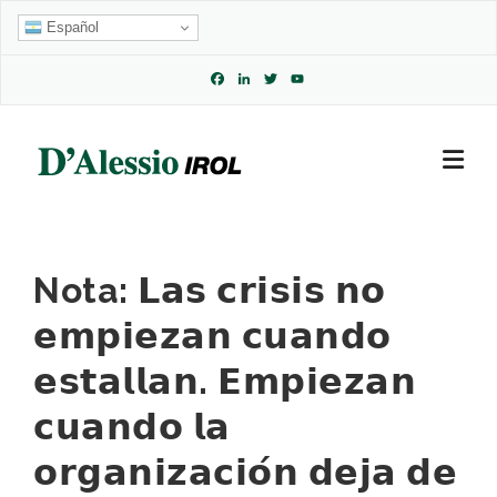
Skip
Español
to
content
Facebook
LinkedIn
Twitter
YouTube
Channel
Nota: 𝗟𝗮𝘀 𝗰𝗿𝗶𝘀𝗶𝘀 𝗻𝗼
𝗲𝗺𝗽𝗶𝗲𝘇𝗮𝗻 𝗰𝘂𝗮𝗻𝗱𝗼
𝗲𝘀𝘁𝗮𝗹𝗹𝗮𝗻. 𝗘𝗺𝗽𝗶𝗲𝘇𝗮𝗻
𝗰𝘂𝗮𝗻𝗱𝗼 𝗹𝗮
𝗼𝗿𝗴𝗮𝗻𝗶𝘇𝗮𝗰𝗶𝗼́𝗻 𝗱𝗲𝗷𝗮 𝗱𝗲