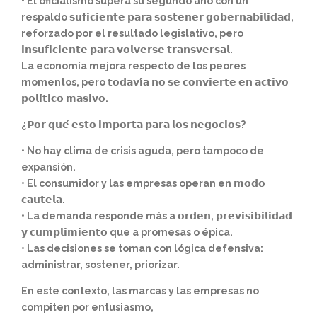
• El oficialismo supera su segundo año con un
respaldo 𝘀𝘂𝗳𝗶𝗰𝗶𝗲𝗻𝘁𝗲 𝗽𝗮𝗿𝗮 𝘀𝗼𝘀𝘁𝗲𝗻𝗲𝗿 𝗴𝗼𝗯𝗲𝗿𝗻𝗮𝗯𝗶𝗹𝗶𝗱𝗮𝗱,
reforzado por el resultado legislativo, pero
𝗶𝗻𝘀𝘂𝗳𝗶𝗰𝗶𝗲𝗻𝘁𝗲 𝗽𝗮𝗿𝗮 𝘃𝗼𝗹𝘃𝗲𝗿𝘀𝗲 𝘁𝗿𝗮𝗻𝘀𝘃𝗲𝗿𝘀𝗮𝗹.
La economía mejora respecto de los peores
momentos, pero 𝘁𝗼𝗱𝗮𝘃𝗶́𝗮 𝗻𝗼 𝘀𝗲 𝗰𝗼𝗻𝘃𝗶𝗲𝗿𝘁𝗲 𝗲𝗻 𝗮𝗰𝘁𝗶𝘃𝗼
𝗽𝗼𝗹𝗶́𝘁𝗶𝗰𝗼 𝗺𝗮𝘀𝗶𝘃𝗼.
¿𝗣𝗼𝗿 𝗾𝘂𝗲́ 𝗲𝘀𝘁𝗼 𝗶𝗺𝗽𝗼𝗿𝘁𝗮 𝗽𝗮𝗿𝗮 𝗹𝗼𝘀 𝗻𝗲𝗴𝗼𝗰𝗶𝗼𝘀?
• No hay clima de crisis aguda, pero tampoco de
expansión.
• El consumidor y las empresas operan en 𝗺𝗼𝗱𝗼
𝗰𝗮𝘂𝘁𝗲𝗹𝗮.
• La demanda responde más a 𝗼𝗿𝗱𝗲𝗻, 𝗽𝗿𝗲𝘃𝗶𝘀𝗶𝗯𝗶𝗹𝗶𝗱𝗮𝗱
𝘆 𝗰𝘂𝗺𝗽𝗹𝗶𝗺𝗶𝗲𝗻𝘁𝗼 que a promesas o épica.
• Las decisiones se toman con lógica defensiva:
administrar, sostener, priorizar.
En este contexto, las marcas y las empresas no
compiten por entusiasmo,