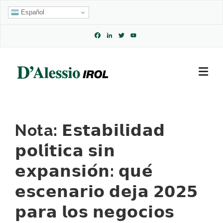
Skip
Español
to
content
Facebook
LinkedIn
Twitter
YouTube
Channel
Nota: 𝗘𝘀𝘁𝗮𝗯𝗶𝗹𝗶𝗱𝗮𝗱
𝗽𝗼𝗹𝗶́𝘁𝗶𝗰𝗮 𝘀𝗶𝗻
𝗲𝘅𝗽𝗮𝗻𝘀𝗶𝗼́𝗻: 𝗾𝘂𝗲́
𝗲𝘀𝗰𝗲𝗻𝗮𝗿𝗶𝗼 𝗱𝗲𝗷𝗮 𝟮𝟬𝟮𝟱
𝗽𝗮𝗿𝗮 𝗹𝗼𝘀 𝗻𝗲𝗴𝗼𝗰𝗶𝗼𝘀