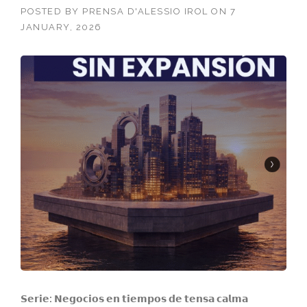
POSTED BY
PRENSA D'ALESSIO IROL
ON
7
JANUARY, 2026
𝗦𝗲𝗿𝗶𝗲: 𝗡𝗲𝗴𝗼𝗰𝗶𝗼𝘀 𝗲𝗻 𝘁𝗶𝗲𝗺𝗽𝗼𝘀 𝗱𝗲 𝘁𝗲𝗻𝘀𝗮 𝗰𝗮𝗹𝗺𝗮