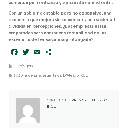
compiten por 𝗰𝗼𝗻𝗳𝗶𝗮𝗻𝘇𝗮 𝘆 𝗲𝗷𝗲𝗰𝘂𝗰𝗶𝗼́𝗻 𝗰𝗼𝗻𝘀𝗶𝘀𝘁𝗲𝗻𝘁𝗲.
Con un gobierno 𝗲𝘀𝘁𝗮𝗯𝗹𝗲 𝗽𝗲𝗿𝗼 𝗻𝗼 𝗲𝘅𝗽𝗮𝗻𝘀𝗶𝘃𝗼, una
economía que mejora sin convencer y una sociedad
dividida en percepciones, ¿Las empresas están
preparadas para operar con rentabilidad 𝗲𝗻 𝘂𝗻
𝗲𝘀𝗰𝗲𝗻𝗮𝗿𝗶𝗼 𝗱𝗲 𝘁𝗲𝗻𝘀𝗮 𝗰𝗮𝗹𝗺𝗮 𝗽𝗿𝗼𝗹𝗼𝗻𝗴𝗮𝗱𝗮?
Facebook
Twitter
Email
Share
Interés general
2026
argentina
argentinos
D'Alessio IROL
WRITTEN BY
PRENSA D'ALESSIO
IROL