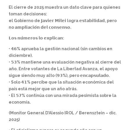
El cierre de 2025 muestra un dato clave para quienes
toman decisiones:
el Gobierno de 𝗝𝗮𝘃𝗶𝗲𝗿 𝗠𝗶𝗹𝗲𝗶 logra 𝗲𝘀𝘁𝗮𝗯𝗶𝗹𝗶𝗱𝗮𝗱, pero
no 𝗮𝗺𝗽𝗹𝗶𝗮𝗰𝗶𝗼́𝗻 𝗱𝗲𝗹 𝗰𝗼𝗻𝘀𝗲𝗻𝘀𝗼.
𝗟𝗼𝘀 𝗻𝘂́𝗺𝗲𝗿𝗼𝘀 𝗹𝗼 𝗲𝘅𝗽𝗹𝗶𝗰𝗮𝗻:
• 𝟰𝟲% aprueba la gestión nacional (sin cambios en
diciembre).
• 𝟱𝟯% mantiene una evaluación negativa al cierre del
año. Entre votantes de La Libertad Avanza, el apoyo
sigue siendo muy alto (𝟵𝟯%), pero 𝗲𝗻𝗰𝗮𝗽𝘀𝘂𝗹𝗮𝗱𝗼.
• Solo 𝟰𝟭% percibe que la situación económica del
país está mejor que un año atrás.
• El 𝟱𝟳% continúa con una mirada pesimista sobre la
economía.
(Monitor General D’Alessio IROL / Berensztein – dic.
2025)