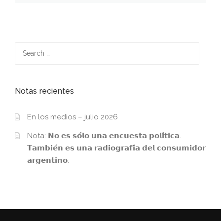
Search
for:
Notas recientes
En los medios – julio 2026
Nota: 𝗡𝗼 𝗲𝘀 𝘀𝗼́𝗹𝗼 𝘂𝗻𝗮 𝗲𝗻𝗰𝘂𝗲𝘀𝘁𝗮 𝗽𝗼𝗹𝗶́𝘁𝗶𝗰𝗮.
𝗧𝗮𝗺𝗯𝗶𝗲́𝗻 𝗲𝘀 𝘂𝗻𝗮 𝗿𝗮𝗱𝗶𝗼𝗴𝗿𝗮𝗳𝗶́𝗮 𝗱𝗲𝗹 𝗰𝗼𝗻𝘀𝘂𝗺𝗶𝗱𝗼𝗿
𝗮𝗿𝗴𝗲𝗻𝘁𝗶𝗻𝗼.