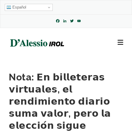
Skip
Español
to
content
Facebook
LinkedIn
Twitter
YouTube
Channel
Nota: 𝗘𝗻 𝗯𝗶𝗹𝗹𝗲𝘁𝗲𝗿𝗮𝘀
𝘃𝗶𝗿𝘁𝘂𝗮𝗹𝗲𝘀, 𝗲𝗹
𝗿𝗲𝗻𝗱𝗶𝗺𝗶𝗲𝗻𝘁𝗼 𝗱𝗶𝗮𝗿𝗶𝗼
𝘀𝘂𝗺𝗮 𝘃𝗮𝗹𝗼𝗿, 𝗽𝗲𝗿𝗼 𝗹𝗮
𝗲𝗹𝗲𝗰𝗰𝗶𝗼́𝗻 𝘀𝗶𝗴𝘂𝗲