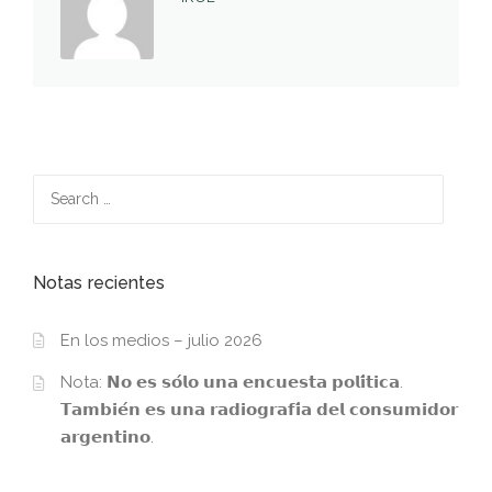
Search
for:
Notas recientes
En los medios – julio 2026
Nota: 𝗡𝗼 𝗲𝘀 𝘀𝗼́𝗹𝗼 𝘂𝗻𝗮 𝗲𝗻𝗰𝘂𝗲𝘀𝘁𝗮 𝗽𝗼𝗹𝗶́𝘁𝗶𝗰𝗮.
𝗧𝗮𝗺𝗯𝗶𝗲́𝗻 𝗲𝘀 𝘂𝗻𝗮 𝗿𝗮𝗱𝗶𝗼𝗴𝗿𝗮𝗳𝗶́𝗮 𝗱𝗲𝗹 𝗰𝗼𝗻𝘀𝘂𝗺𝗶𝗱𝗼𝗿
𝗮𝗿𝗴𝗲𝗻𝘁𝗶𝗻𝗼.