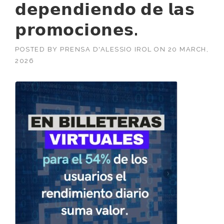
𝗱𝗲𝗽𝗲𝗻𝗱𝗶𝗲𝗻𝗱𝗼 𝗱𝗲 𝗹𝗮𝘀
𝗽𝗿𝗼𝗺𝗼𝗰𝗶𝗼𝗻𝗲𝘀.
POSTED BY
PRENSA D'ALESSIO IROL
ON
20 MARCH,
2026