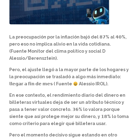
La preocupación por la inflación bajó del 𝟴𝟳% al 𝟰𝟬%,
pero eso no implica alivio en la vida cotidiana.
(Fuente Monitor del clima político y social D
Alessio/Berensztein).
Pero, el ajuste llegó a la mayor parte de los hogares y
la preocupación se trasladó a algo más inmediato:
𝗹𝗹𝗲𝗴𝗮𝗿 𝗮 𝗳𝗶𝗻 𝗱𝗲 𝗺𝗲𝘀 ( Fuente
Alessio IROL).
En ese contexto, el rendimiento diario del dinero en
billeteras virtuales deja de ser un atributo técnico y
pasa a tener valor concreto. 𝟯𝟲% lo valora porque
siente que así protege mejor su dinero, y 𝟭𝟴% lo toma
como criterio para elegir qué billetera usar.
Pero el momento decisivo sigue estando en otro