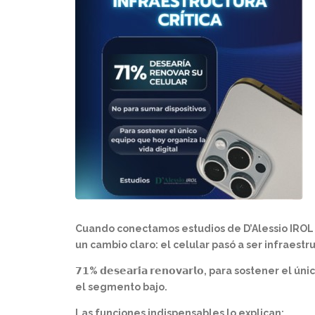
Cuando conectamos estudios de D’Alessio IROL
un cambio claro: el celular pasó a ser infraest
𝟳𝟭% 𝗱𝗲𝘀𝗲𝗮𝗿𝗶́𝗮 𝗿𝗲𝗻𝗼𝘃𝗮𝗿𝗹𝗼, para sosten
el segmento bajo.
Las funciones indispensables lo explican: