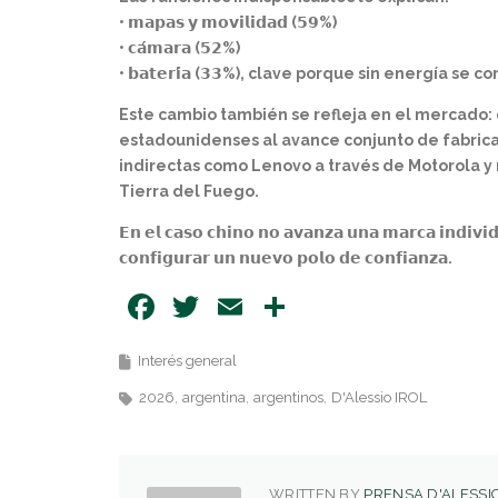
• 𝗺𝗮𝗽𝗮𝘀 𝘆 𝗺𝗼𝘃𝗶𝗹𝗶𝗱𝗮𝗱 (𝟱𝟵%)
• 𝗰𝗮́𝗺𝗮𝗿𝗮 (𝟱𝟮%)
• 𝗯𝗮𝘁𝗲𝗿𝗶́𝗮 (𝟯𝟯%), clave porque sin energía s
Este cambio también se refleja en el mercado:
estadounidenses al avance conjunto de fabrica
indirectas como Lenovo a través de Motorola y
Tierra del Fuego.
𝗘𝗻 𝗲𝗹 𝗰𝗮𝘀𝗼 𝗰𝗵𝗶𝗻𝗼 𝗻𝗼 𝗮𝘃𝗮𝗻𝘇𝗮 𝘂𝗻𝗮 𝗺𝗮𝗿𝗰𝗮 𝗶𝗻𝗱𝗶𝘃𝗶𝗱
𝗰𝗼𝗻𝗳𝗶𝗴𝘂𝗿𝗮𝗿 𝘂𝗻 𝗻𝘂𝗲𝘃𝗼 𝗽𝗼𝗹𝗼 𝗱𝗲 𝗰𝗼𝗻𝗳𝗶𝗮𝗻𝘇𝗮.
Facebook
Twitter
Email
Share
Interés general
2026
argentina
argentinos
D'Alessio IROL
WRITTEN BY
PRENSA D'ALESSIO