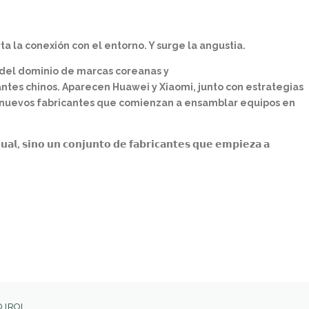
e corta la conexión con el entorno. Y surge la
angustia.
 del dominio de marcas coreanas y
ntes chinos. Aparecen Huawei y Xiaomi,
junto con estrategias
 nuevos fabricantes
que comienzan a ensamblar equipos en
𝘂𝗮𝗹, 𝘀𝗶𝗻𝗼 𝘂𝗻 𝗰𝗼𝗻𝗷𝘂𝗻𝘁𝗼 𝗱𝗲 𝗳𝗮𝗯𝗿𝗶𝗰𝗮𝗻𝘁𝗲𝘀
𝗾𝘂𝗲 𝗲𝗺𝗽𝗶𝗲𝘇𝗮 𝗮
 IROL