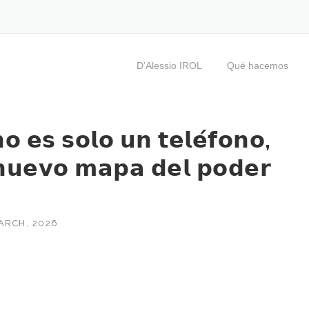
D’Alessio IROL
Qué hacemos
𝗼 𝗲𝘀 𝘀𝗼𝗹𝗼 𝘂𝗻 𝘁𝗲𝗹𝗲́𝗳𝗼𝗻𝗼,
 𝗻𝘂𝗲𝘃𝗼 𝗺𝗮𝗽𝗮 𝗱𝗲𝗹 𝗽𝗼𝗱𝗲𝗿
ARCH, 2026