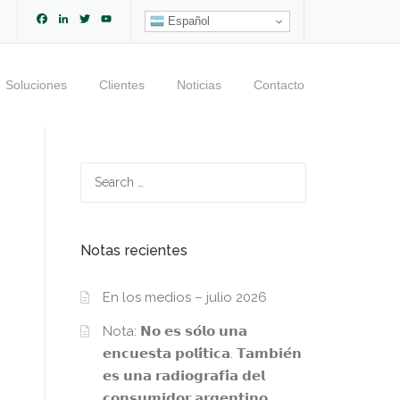
Facebook
LinkedIn
Twitter
YouTube
Español
Channel
Soluciones
Clientes
Noticias
Contacto
Search
for:
Notas recientes
En los medios – julio 2026
Nota: 𝗡𝗼 𝗲𝘀 𝘀𝗼́𝗹𝗼 𝘂𝗻𝗮
𝗲𝗻𝗰𝘂𝗲𝘀𝘁𝗮 𝗽𝗼𝗹𝗶́𝘁𝗶𝗰𝗮. 𝗧𝗮𝗺𝗯𝗶𝗲́𝗻
𝗲𝘀 𝘂𝗻𝗮 𝗿𝗮𝗱𝗶𝗼𝗴𝗿𝗮𝗳𝗶́𝗮 𝗱𝗲𝗹
𝗰𝗼𝗻𝘀𝘂𝗺𝗶𝗱𝗼𝗿 𝗮𝗿𝗴𝗲𝗻𝘁𝗶𝗻𝗼.