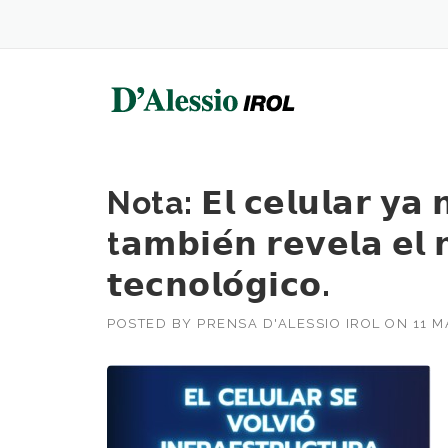
Skip
to
content
Nota: 𝗘𝗹 𝗰𝗲𝗹𝘂𝗹𝗮𝗿 𝘆𝗮 𝗻
t𝗮𝗺𝗯𝗶𝗲́𝗻 𝗿𝗲𝘃𝗲𝗹𝗮 𝗲𝗹
𝘁𝗲𝗰𝗻𝗼𝗹𝗼́𝗴𝗶𝗰𝗼.
POSTED BY
PRENSA D'ALESSIO IROL
ON
11 M