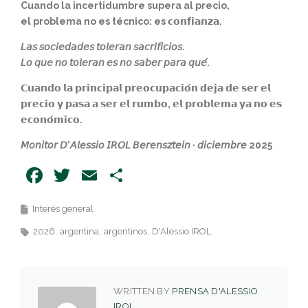
Cuando la incertidumbre supera al precio,
el problema no es técnico: es 𝗰𝗼𝗻𝗳𝗶𝗮𝗻𝘇𝗮.
𝘓𝘢𝘴 𝘴𝘰𝘤𝘪𝘦𝘥𝘢𝘥𝘦𝘴 𝘵𝘰𝘭𝘦𝘳𝘢𝘯 𝘴𝘢𝘤𝘳𝘪𝘧𝘪𝘤𝘪𝘰𝘴.
𝘓𝘰 𝘲𝘶𝘦 𝘯𝘰 𝘵𝘰𝘭𝘦𝘳𝘢𝘯 𝘦𝘴 𝘯𝘰 𝘴𝘢𝘣𝘦𝘳 𝘱𝘢𝘳𝘢 𝘲𝘶𝘦́.
𝗖𝘂𝗮𝗻𝗱𝗼 𝗹𝗮 𝗽𝗿𝗶𝗻𝗰𝗶𝗽𝗮𝗹 𝗽𝗿𝗲𝗼𝗰𝘂𝗽𝗮𝗰𝗶𝗼́𝗻 𝗱𝗲𝗷𝗮 𝗱𝗲 𝘀𝗲𝗿 𝗲𝗹
𝗽𝗿𝗲𝗰𝗶𝗼 𝘆 𝗽𝗮𝘀𝗮 𝗮 𝘀𝗲𝗿 𝗲𝗹 𝗿𝘂𝗺𝗯𝗼, 𝗲𝗹 𝗽𝗿𝗼𝗯𝗹𝗲𝗺𝗮 𝘆𝗮 𝗻𝗼 𝗲𝘀
𝗲𝗰𝗼𝗻𝗼́𝗺𝗶𝗰𝗼.
𝘔𝘰𝘯𝘪𝘵𝘰𝘳 𝘋’𝘈𝘭𝘦𝘴𝘴𝘪𝘰 𝘐𝘙𝘖𝘓 𝘉𝘦𝘳𝘦𝘯𝘴𝘻𝘵𝘦𝘪𝘯 · 𝘥𝘪𝘤𝘪𝘦𝘮𝘣𝘳𝘦 2025
Facebook
Twitter
Email
Share
Interés general
2026
argentina
argentinos
D'Alessio IROL
WRITTEN BY
PRENSA D'ALESSIO
IROL