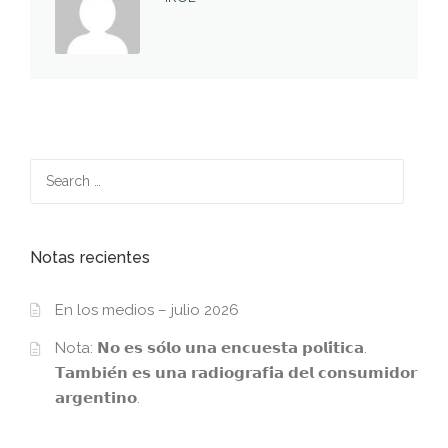
Search
for:
Notas recientes
En los medios – julio 2026
Nota: 𝗡𝗼 𝗲𝘀 𝘀𝗼́𝗹𝗼 𝘂𝗻𝗮 𝗲𝗻𝗰𝘂𝗲𝘀𝘁𝗮 𝗽𝗼𝗹𝗶́𝘁𝗶𝗰𝗮.
𝗧𝗮𝗺𝗯𝗶𝗲́𝗻 𝗲𝘀 𝘂𝗻𝗮 𝗿𝗮𝗱𝗶𝗼𝗴𝗿𝗮𝗳𝗶́𝗮 𝗱𝗲𝗹 𝗰𝗼𝗻𝘀𝘂𝗺𝗶𝗱𝗼𝗿
𝗮𝗿𝗴𝗲𝗻𝘁𝗶𝗻𝗼.