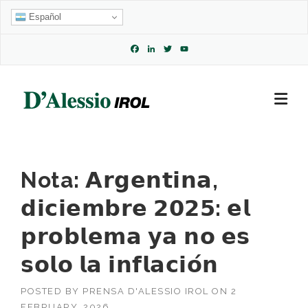
Skip
Español
to
content
Facebook
LinkedIn
Twitter
YouTube
Channel
Nota: 𝗔𝗿𝗴𝗲𝗻𝘁𝗶𝗻𝗮,
𝗱𝗶𝗰𝗶𝗲𝗺𝗯𝗿𝗲 𝟮𝟬𝟮𝟱: 𝗲𝗹
𝗽𝗿𝗼𝗯𝗹𝗲𝗺𝗮 𝘆𝗮 𝗻𝗼 𝗲𝘀
𝘀𝗼𝗹𝗼 𝗹𝗮 𝗶𝗻𝗳𝗹𝗮𝗰𝗶𝗼́𝗻
POSTED BY
PRENSA D'ALESSIO IROL
ON
2
FEBRUARY, 2026