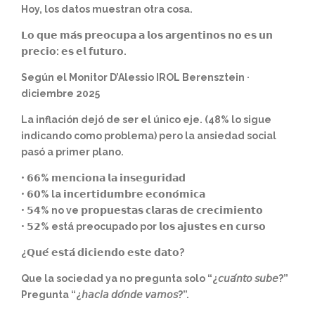
Hoy, los datos muestran otra cosa.
𝗟𝗼 𝗾𝘂𝗲 𝗺𝗮́𝘀 𝗽𝗿𝗲𝗼𝗰𝘂𝗽𝗮 𝗮 𝗹𝗼𝘀 𝗮𝗿𝗴𝗲𝗻𝘁𝗶𝗻𝗼𝘀 𝗻𝗼 𝗲𝘀 𝘂𝗻
𝗽𝗿𝗲𝗰𝗶𝗼: 𝗲𝘀 𝗲𝗹 𝗳𝘂𝘁𝘂𝗿𝗼.
Según el Monitor D’Alessio IROL Berensztein ·
diciembre 2025
La inflación dejó de ser el único eje. (48% lo sigue
indicando como problema) pero la ansiedad social
pasó a primer plano.
• 𝟲𝟲% 𝗺𝗲𝗻𝗰𝗶𝗼𝗻𝗮 𝗹𝗮 𝗶𝗻𝘀𝗲𝗴𝘂𝗿𝗶𝗱𝗮𝗱
• 𝟲𝟬% la 𝗶𝗻𝗰𝗲𝗿𝘁𝗶𝗱𝘂𝗺𝗯𝗿𝗲 𝗲𝗰𝗼𝗻𝗼́𝗺𝗶𝗰𝗮
• 𝟱𝟰% no ve 𝗽𝗿𝗼𝗽𝘂𝗲𝘀𝘁𝗮𝘀 𝗰𝗹𝗮𝗿𝗮𝘀 𝗱𝗲 𝗰𝗿𝗲𝗰𝗶𝗺𝗶𝗲𝗻𝘁𝗼
• 𝟱𝟮% está preocupado por 𝗹𝗼𝘀 𝗮𝗷𝘂𝘀𝘁𝗲𝘀 𝗲𝗻 𝗰𝘂𝗿𝘀𝗼
¿𝗤𝘂𝗲́ 𝗲𝘀𝘁𝗮́ 𝗱𝗶𝗰𝗶𝗲𝗻𝗱𝗼 𝗲𝘀𝘁𝗲 𝗱𝗮𝘁𝗼?
Que la sociedad ya no pregunta solo “¿𝘤𝘶𝘢́𝘯𝘵𝘰 𝘴𝘶𝘣𝘦?”
Pregunta “¿𝘩𝘢𝘤𝘪𝘢 𝘥𝘰́𝘯𝘥𝘦 𝘷𝘢𝘮𝘰𝘴?”.