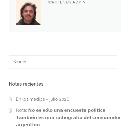
WRITTEN BY
ADMIN
Search
for:
Notas recientes
En los medios – julio 2026
Nota: 𝗡𝗼 𝗲𝘀 𝘀𝗼́𝗹𝗼 𝘂𝗻𝗮 𝗲𝗻𝗰𝘂𝗲𝘀𝘁𝗮 𝗽𝗼𝗹𝗶́𝘁𝗶𝗰𝗮.
𝗧𝗮𝗺𝗯𝗶𝗲́𝗻 𝗲𝘀 𝘂𝗻𝗮 𝗿𝗮𝗱𝗶𝗼𝗴𝗿𝗮𝗳𝗶́𝗮 𝗱𝗲𝗹 𝗰𝗼𝗻𝘀𝘂𝗺𝗶𝗱𝗼𝗿
𝗮𝗿𝗴𝗲𝗻𝘁𝗶𝗻𝗼.