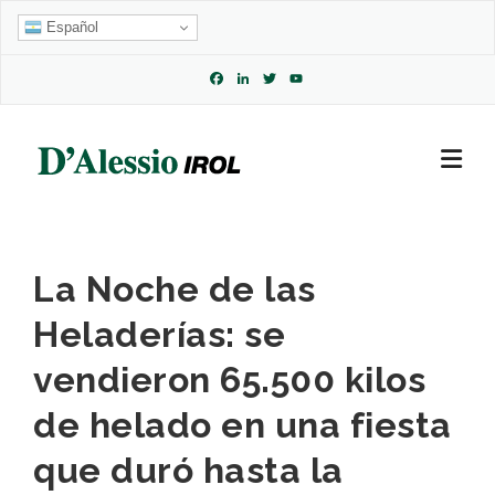
Skip
Español
to
content
Facebook
LinkedIn
Twitter
YouTube
Channel
La Noche de las
Heladerías: se
vendieron 65.500 kilos
de helado en una fiesta
que duró hasta la