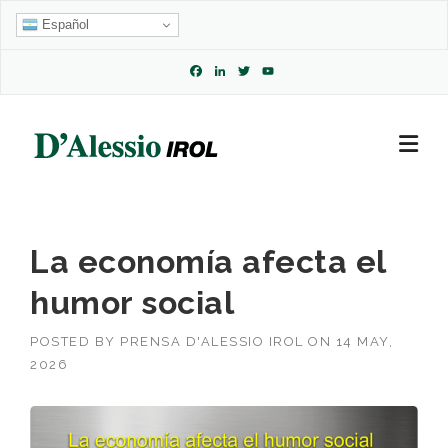
Skip
Español
to
content
Facebook
LinkedIn
Twitter
YouTube
Channel
La economía afecta el
humor social
POSTED BY
PRENSA D'ALESSIO IROL
ON
14 MAY,
2026