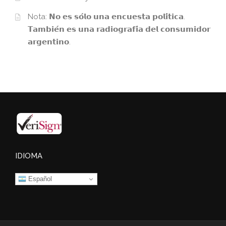
Nota: 𝗡𝗼 𝗲𝘀 𝘀𝗼́𝗹𝗼 𝘂𝗻𝗮 𝗲𝗻𝗰𝘂𝗲𝘀𝘁𝗮 𝗽𝗼𝗹𝗶́𝘁𝗶𝗰𝗮.
𝗧𝗮𝗺𝗯𝗶𝗲́𝗻 𝗲𝘀 𝘂𝗻𝗮 𝗿𝗮𝗱𝗶𝗼𝗴𝗿𝗮𝗳𝗶́𝗮 𝗱𝗲𝗹 𝗰𝗼𝗻𝘀𝘂𝗺𝗶𝗱𝗼𝗿
𝗮𝗿𝗴𝗲𝗻𝘁𝗶𝗻𝗼.
IDIOMA
Español