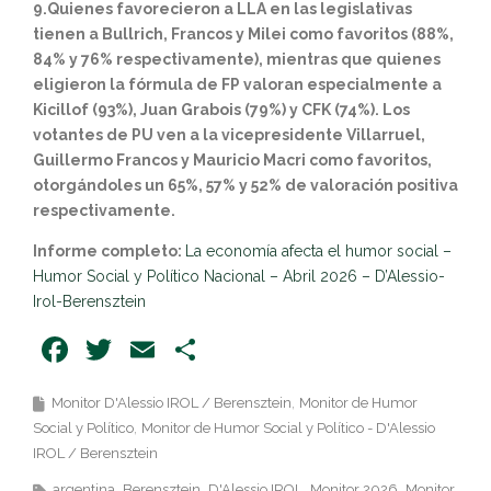
9.Quienes favorecieron a LLA en las legislativas
tienen a Bullrich, Francos y Milei como favoritos (88%,
84% y 76% respectivamente), mientras que quienes
eligieron la fórmula de FP valoran especialmente a
Kicillof (93%), Juan Grabois (79%) y CFK (74%). Los
votantes de PU ven a la vicepresidente Villarruel,
Guillermo Francos y Mauricio Macri como favoritos,
otorgándoles un 65%, 57% y 52% de valoración positiva
respectivamente.
Informe completo:
La economía afecta el humor social –
Humor Social y Político Nacional – Abril 2026 – D’Alessio-
Irol-Berensztein
Facebook
Twitter
Email
Share
Monitor D'Alessio IROL / Berensztein
Monitor de Humor
Social y Político
Monitor de Humor Social y Político - D'Alessio
IROL / Berensztein
argentina
Berensztein
D'Alessio IROL
Monitor 2026
Monitor