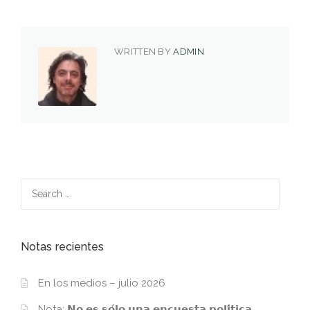
WRITTEN BY
ADMIN
Search
for:
Notas recientes
En los medios – julio 2026
Nota: 𝗡𝗼 𝗲𝘀 𝘀𝗼́𝗹𝗼 𝘂𝗻𝗮 𝗲𝗻𝗰𝘂𝗲𝘀𝘁𝗮 𝗽𝗼𝗹𝗶́𝘁𝗶𝗰𝗮.