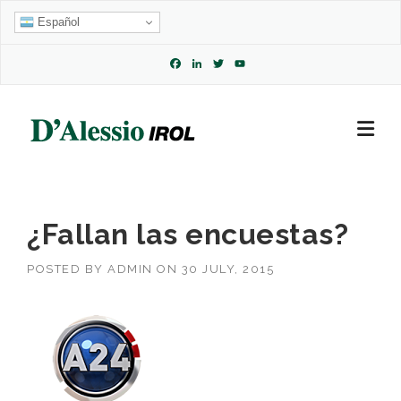
Skip
Español
to
content
Facebook
LinkedIn
Twitter
YouTube
Channel
¿Fallan las encuestas?
POSTED BY
ADMIN
ON
30 JULY, 2015