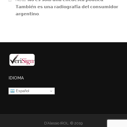
𝗧𝗮𝗺𝗯𝗶𝗲́𝗻 𝗲𝘀 𝘂𝗻𝗮 𝗿𝗮𝗱𝗶𝗼𝗴𝗿𝗮𝗳𝗶́𝗮 𝗱𝗲𝗹 𝗰𝗼𝗻𝘀𝘂𝗺𝗶𝗱𝗼𝗿
𝗮𝗿𝗴𝗲𝗻𝘁𝗶𝗻𝗼.
IDIOMA
Español
D’Alessio IROL. © 2019