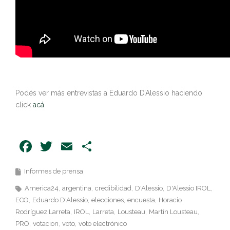
Podés ver más entrevistas a Eduardo D’Alessio haciendo
click
acá
Facebook
Twitter
Email
Share
Informes de prensa
America24
argentina
credibilidad
D'Alessio
D'Alessio IROL
ECO
Eduardo D'Alessio
elecciones
encuesta
Horacio
Rodríguez Larreta
IROL
Larreta
Lousteau
Martín Lousteau
PRO
votacion
voto
voto electrónico