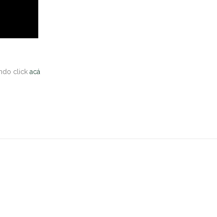
endo click
acá