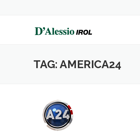
Skip
to
content
TAG:
AMERICA24