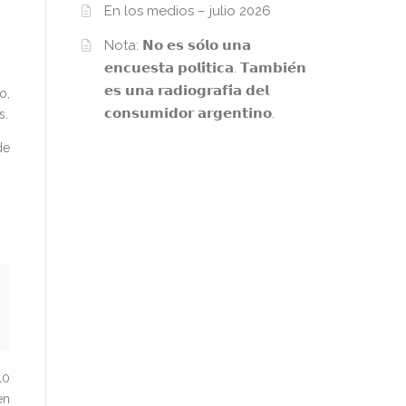
En los medios – julio 2026
Nota: 𝗡𝗼 𝗲𝘀 𝘀𝗼́𝗹𝗼 𝘂𝗻𝗮
𝗲𝗻𝗰𝘂𝗲𝘀𝘁𝗮 𝗽𝗼𝗹𝗶́𝘁𝗶𝗰𝗮. 𝗧𝗮𝗺𝗯𝗶𝗲́𝗻
𝗲𝘀 𝘂𝗻𝗮 𝗿𝗮𝗱𝗶𝗼𝗴𝗿𝗮𝗳𝗶́𝗮 𝗱𝗲𝗹
o,
𝗰𝗼𝗻𝘀𝘂𝗺𝗶𝗱𝗼𝗿 𝗮𝗿𝗴𝗲𝗻𝘁𝗶𝗻𝗼.
s.
de
10
en