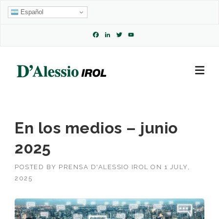
Skip
Español
to
content
Facebook
LinkedIn
Twitter
YouTube
Channel
En los medios – junio
2025
POSTED BY
PRENSA D'ALESSIO IROL
ON
1 JULY,
2025