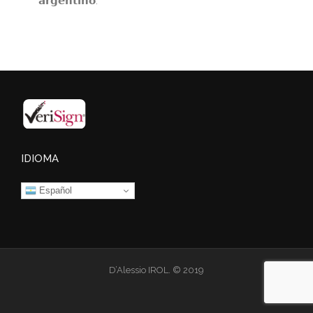
𝗮𝗿𝗴𝗲𝗻𝘁𝗶𝗻𝗼.
IDIOMA
Español
D’Alessio IROL. © 2019