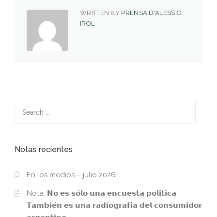
WRITTEN BY
PRENSA D'ALESSIO
IROL
Search
for:
Notas recientes
En los medios – julio 2026
Nota: 𝗡𝗼 𝗲𝘀 𝘀𝗼́𝗹𝗼 𝘂𝗻𝗮 𝗲𝗻𝗰𝘂𝗲𝘀𝘁𝗮 𝗽𝗼𝗹𝗶́𝘁𝗶𝗰𝗮.
𝗧𝗮𝗺𝗯𝗶𝗲́𝗻 𝗲𝘀 𝘂𝗻𝗮 𝗿𝗮𝗱𝗶𝗼𝗴𝗿𝗮𝗳𝗶́𝗮 𝗱𝗲𝗹 𝗰𝗼𝗻𝘀𝘂𝗺𝗶𝗱𝗼𝗿