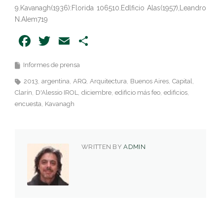
9.Kavanagh(1936):Florida 106510.Edlficio Alas(1957),Leandro
N.AIem719
Facebook
Twitter
Email
Share
Informes de prensa
2013
argentina
ARQ
Arquitectura
Buenos Aires
Capital
Clarín
D'Alessio IROL
diciembre
edificio más feo
edificios
encuesta
Kavanagh
WRITTEN BY
ADMIN