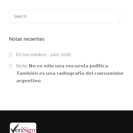
Search
for:
Notas recientes
En los medios – julio 2026
Nota: 𝗡𝗼 𝗲𝘀 𝘀𝗼́𝗹𝗼 𝘂𝗻𝗮 𝗲𝗻𝗰𝘂𝗲𝘀𝘁𝗮 𝗽𝗼𝗹𝗶́𝘁𝗶𝗰𝗮.
𝗧𝗮𝗺𝗯𝗶𝗲́𝗻 𝗲𝘀 𝘂𝗻𝗮 𝗿𝗮𝗱𝗶𝗼𝗴𝗿𝗮𝗳𝗶́𝗮 𝗱𝗲𝗹 𝗰𝗼𝗻𝘀𝘂𝗺𝗶𝗱𝗼𝗿
𝗮𝗿𝗴𝗲𝗻𝘁𝗶𝗻𝗼.