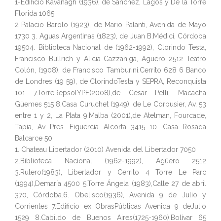
1-Edificio Kavanagh (1936), de Sánchez, Lagos y De la Torre
Florida 1065
2 Palacio Barolo (1923), de Mario Palanti, Avenida de Mayo
1730 3. Aguas Argentinas (1823), de Juan B.Médici, Córdoba
19504. Biblioteca Nacional de (1962-1992), Clorindo Testa,
Francisco Bullrich y Alicia Cazzaniga, Agüero 2512 Teatro
Colón, (1908), de Francisco Tamburini.Cerrito 628 6 Banco
de Londres (19 59), de ClorindoTesta y SEPRA, Reconquista
101 7.TorreRepsolYPF(2008),de Cesar Pelli, Macacha
Güemes 515 8.Casa Curuchet (1949), de Le Corbusier, Av. 53
entre 1 y 2, La Plata 9.Malba (2001),de Atelman, Fourcade,
Tapia, Av Pres. Figuercia Alcorta 3415 10. Casa Rosada
Balcarce 50
1. Chateau Libertador (2010) Avenida del Libertador 7050
2.Biblioteca Nacional (1962-1992), Agüero 2512
3.Rulero(1983), Libertador y Cerrito 4 Torre Le Parc
(1994),Demaría 4500 5.Torre Ángela (1983),Calle 27 de abril
370, Córdoba.6. Obelisco(1936), Avenida 9 de Julio y
Corrientes 7.Edificio ex ObrasPúblicas Avenida 9 deJulio
1529 8.Cabildo de Buenos Aires(1725-1960),Bolívar 65