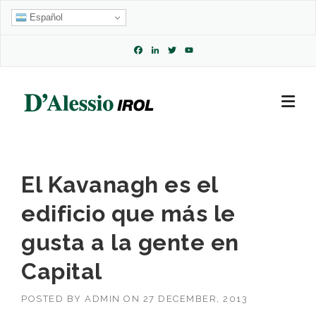
Skip
Español
to
content
Facebook
LinkedIn
Twitter
YouTube
Channel
El Kavanagh es el
edificio que más le
gusta a la gente en
Capital
POSTED BY
ADMIN
ON
27 DECEMBER, 2013