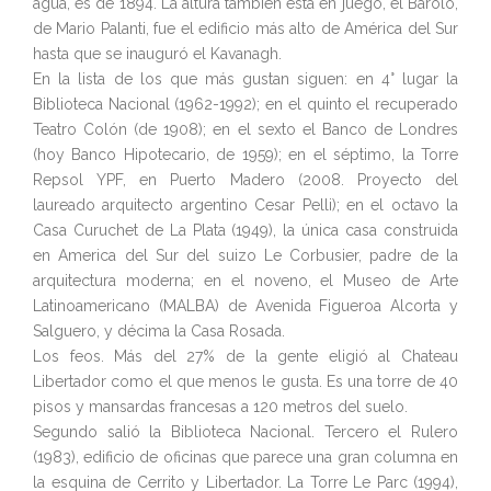
agua, es de 1894. La altura también está en juego, el Barolo,
de Mario Palanti, fue el edificio más alto de América del Sur
hasta que se inauguró el Kavanagh.
En la lista de los que más gustan siguen: en 4° lugar la
Biblioteca Nacional (1962-1992); en el quinto el recuperado
Teatro Colón (de 1908); en el sexto el Banco de Londres
(hoy Banco Hipotecario, de 1959); en el séptimo, la Torre
Repsol YPF, en Puerto Madero (2008. Proyecto del
laureado arquitecto argentino Cesar Pelli); en el octavo la
Casa Curuchet de La Plata (1949), la única casa construida
en America del Sur del suizo Le Corbusier, padre de la
arquitectura moderna; en el noveno, el Museo de Arte
Latinoamericano (MALBA) de Avenida Figueroa Alcorta y
Salguero, y décima la Casa Rosada.
Los feos. Más del 27% de la gente eligió al Chateau
Libertador como el que menos le gusta. Es una torre de 40
pisos y mansardas francesas a 120 metros del suelo.
Segundo salió la Biblioteca Nacional. Tercero el Rulero
(1983), edificio de oficinas que parece una gran columna en
la esquina de Cerrito y Libertador. La Torre Le Parc (1994),