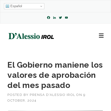
Skip
Español
to
content
Facebook
LinkedIn
Twitter
YouTube
Channel
El Gobierno maniene los
valores de aprobación
del mes pasado
POSTED BY
PRENSA D'ALESSIO IROL
ON
9
OCTOBER, 2024