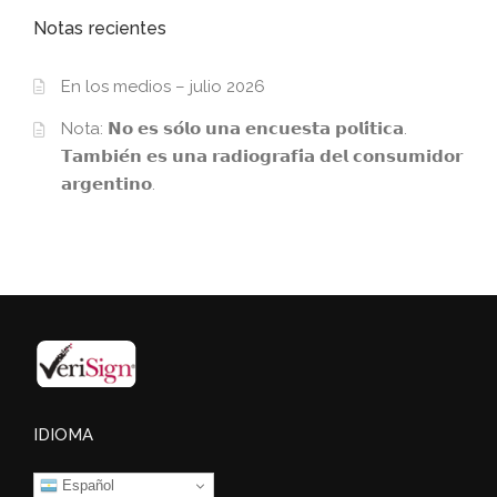
Notas recientes
En los medios – julio 2026
Nota: 𝗡𝗼 𝗲𝘀 𝘀𝗼́𝗹𝗼 𝘂𝗻𝗮 𝗲𝗻𝗰𝘂𝗲𝘀𝘁𝗮 𝗽𝗼𝗹𝗶́𝘁𝗶𝗰𝗮.
𝗧𝗮𝗺𝗯𝗶𝗲́𝗻 𝗲𝘀 𝘂𝗻𝗮 𝗿𝗮𝗱𝗶𝗼𝗴𝗿𝗮𝗳𝗶́𝗮 𝗱𝗲𝗹 𝗰𝗼𝗻𝘀𝘂𝗺𝗶𝗱𝗼𝗿
𝗮𝗿𝗴𝗲𝗻𝘁𝗶𝗻𝗼.
IDIOMA
Español