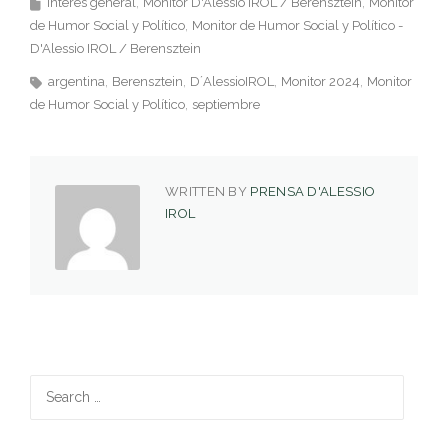
Interés general
Monitor D'Alessio IROL / Berensztein
Monitor
de Humor Social y Político
Monitor de Humor Social y Político -
D'Alessio IROL / Berensztein
argentina
Berensztein
D´AlessioIROL
Monitor 2024
Monitor
de Humor Social y Político
septiembre
WRITTEN BY
PRENSA D'ALESSIO
IROL
Search
for: