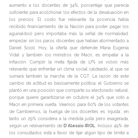
aumento a los docentes de 34%, porcentaje que parecía
suficiente para acolchonar los efectos de la devaluación en
los precios. El costo fue relevante (la provincia había
recibido financiamiento de la Nación para poder pagar los
aguinaldos) pero importaba más la señal de normalidad:
empezar sin los paros docentes que habían atormentado a
Daniel Scioli. Hoy, la oferta que defiende María Eugenia
Vidal y también los ministros de Macri, es empatar a la
inflación. Cumplir la meta fijada de 17% se volvió más
relevante que enfrentar un clima social caldeado, al que se
sumará también la marcha de la CGT. La razón de este
cambio de actitud es básicamente política: el Gobierno se
plantó en una posición que comparte su electorado natural,
porque quiere garantizarse en octubre el 34% que votó a
Macri en primera vuelta. Veamos: para 60% de los votantes
de Cambiemos, la huelga de los docentes es `injusta`, en
tanto un 29% considera a la medida justa pero exagerada,
según un relevamiento de
D´Alessio IROL
. Incluso 49% de
los consultados está a favor de fijar algún tipo de límite a