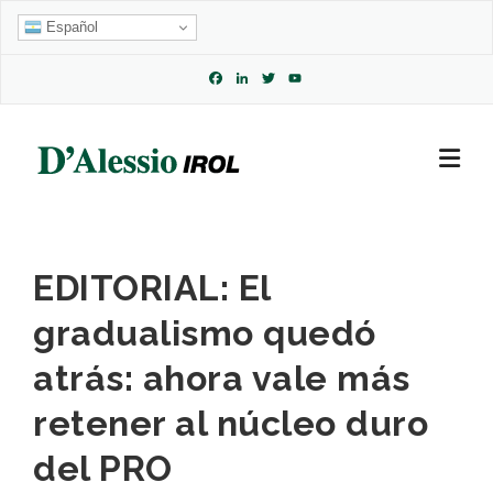
Skip
Español
to
content
Facebook
LinkedIn
Twitter
YouTube
Channel
EDITORIAL: El
gradualismo quedó
atrás: ahora vale más
retener al núcleo duro
del PRO