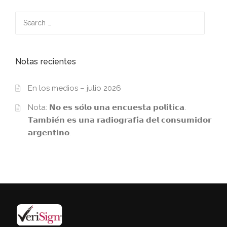
Search
for:
Notas recientes
En los medios – julio 2026
Nota: 𝗡𝗼 𝗲𝘀 𝘀𝗼́𝗹𝗼 𝘂𝗻𝗮 𝗲𝗻𝗰𝘂𝗲𝘀𝘁𝗮 𝗽𝗼𝗹𝗶́𝘁𝗶𝗰𝗮.
𝗧𝗮𝗺𝗯𝗶𝗲́𝗻 𝗲𝘀 𝘂𝗻𝗮 𝗿𝗮𝗱𝗶𝗼𝗴𝗿𝗮𝗳𝗶́𝗮 𝗱𝗲𝗹 𝗰𝗼𝗻𝘀𝘂𝗺𝗶𝗱𝗼𝗿
𝗮𝗿𝗴𝗲𝗻𝘁𝗶𝗻𝗼.