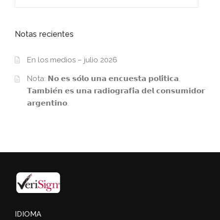
for:
Notas recientes
En los medios – julio 2026
Nota: 𝗡𝗼 𝗲𝘀 𝘀𝗼́𝗹𝗼 𝘂𝗻𝗮 𝗲𝗻𝗰𝘂𝗲𝘀𝘁𝗮 𝗽𝗼𝗹𝗶́𝘁𝗶𝗰𝗮.
𝗧𝗮𝗺𝗯𝗶𝗲́𝗻 𝗲𝘀 𝘂𝗻𝗮 𝗿𝗮𝗱𝗶𝗼𝗴𝗿𝗮𝗳𝗶́𝗮 𝗱𝗲𝗹 𝗰𝗼𝗻𝘀𝘂𝗺𝗶𝗱𝗼𝗿
𝗮𝗿𝗴𝗲𝗻𝘁𝗶𝗻𝗼.
IDIOMA