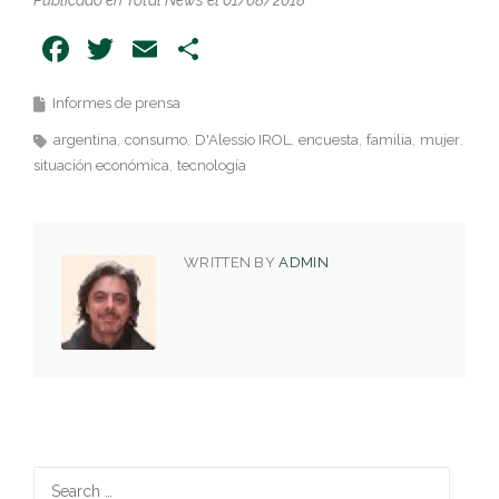
Publicado en Total News el 01/08/2018
Facebook
Twitter
Email
Share
Informes de prensa
argentina
consumo
D'Alessio IROL
encuesta
familia
mujer
situación económica
tecnología
WRITTEN BY
ADMIN
Search