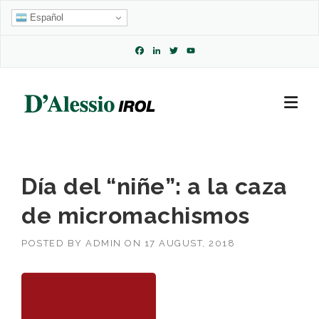
Skip
Español
to
content
Facebook
LinkedIn
Twitter
YouTube
Channel
Día del “niñe”: a la caza
de micromachismos
POSTED BY
ADMIN
ON
17 AUGUST, 2018