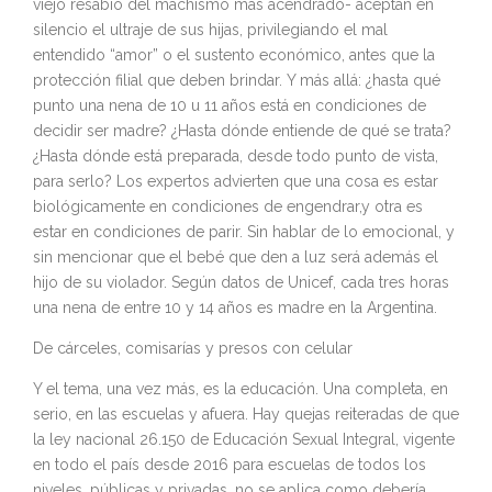
viejo resabio del machismo más acendrado- aceptan en
silencio el ultraje de sus hijas, privilegiando el mal
entendido “amor” o el sustento económico, antes que la
protección filial que deben brindar. Y más allá: ¿hasta qué
punto una nena de 10 u 11 años está en condiciones de
decidir ser madre? ¿Hasta dónde entiende de qué se trata?
¿Hasta dónde está preparada, desde todo punto de vista,
para serlo? Los expertos advierten que una cosa es estar
biológicamente en condiciones de engendrar,y otra es
estar en condiciones de parir. Sin hablar de lo emocional, y
sin mencionar que el bebé que den a luz será además el
hijo de su violador. Según datos de Unicef, cada tres horas
una nena de entre 10 y 14 años es madre en la Argentina.
De cárceles, comisarías y presos con celular
Y el tema, una vez más, es la educación. Una completa, en
serio, en las escuelas y afuera. Hay quejas reiteradas de que
la ley nacional 26.150 de Educación Sexual Integral, vigente
en todo el país desde 2016 para escuelas de todos los
niveles, públicas y privadas, no se aplica como debería.