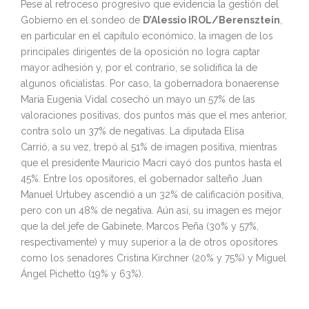
Pese al retroceso progresivo que evidencia la gestión del
Gobierno en el sondeo de
D’
Alessio
IROL/Berensztein
,
en particular en el capítulo económico, la imagen de los
principales dirigentes de la oposición no logra captar
mayor adhesión y, por el contrario, se solidifica la de
algunos oficialistas. Por caso, la gobernadora bonaerense
Marí
a
Eugenia Vidal cosechó un mayo un 57% de las
valoraciones positivas, dos puntos más que el mes anterior,
contra solo un 37% de negativas. La diputada Elisa
Carrió,
a
su vez, trepó al 51% de imagen positiva, mientras
que el presidente Mauricio Macri cayó dos puntos hasta el
45%. Entre los opositores, el gobernador salteño Juan
Manuel Urtubey ascendió
a
un 32% de calificación positiva,
pero con un 48% de negativa.
A
ún así, su imagen es mejor
que la del jefe de Gabinete, Marcos Peñ
a
(30% y 57%,
respectivamente) y muy superior
a
la de otros opositores
como los senadores Cristina Kirchner (20% y 75%) y Miguel
Ángel Pichetto (19% y 63%).