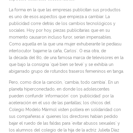
La forma en la que las empresas publicitan sus productos
es uno de esos aspectos que empieza a cambiar. La
publicidad corre detrás de los cambios tecnológicos y
sociales. Hoy por hoy, piezas publicitarias que en su
momento causaron incluso furor, serían impensables.
Como aquella en la que una mujer exhuberante le pedíasu
interlocutor `bajame la caña, Carlos`. O esa otra, de
la década del 80, de una famosa marca de televisores en la
que bajo la consigna `qué bien se tevé` y se exhibía un
abigarrado grupo de rotundos traseros femeninos en tanga.
Pero, como dice la canción, `cambia, todo cambia`. En un
planeta hiperconectado, en donde los adolescentes
pueden confundir `información` con `publicidad` por la
aceleración en el uso de las pantallas; los chicos del
Colegio Modelo Mármol visten pollera en solidaridad con
sus compañeras a´ quienes los directores habían pedido
bajar el ruedo de las faldas para `evitar abusos sexuales` y
los alumnos del colegio de la hija de la actriz Julieta Díaz