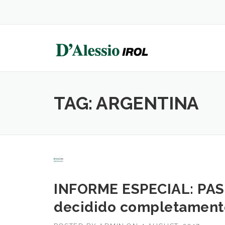
Skip
to
content
TAG:
ARGENTINA
INFORME ESPECIAL: PASO 
decidido completamente