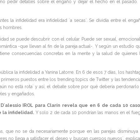
no pedir detalles sobre el engaño y dejar el hecho en el pasado. 
tes la infidelidad era infidelidad `a secas`. Se dividía entre el enga
os hombres.
idad se puede descubrir con el celular. Puede ser sexual, emocional
mántica -que llevan al fin de la pareja actual-. Y según un estudio q
, tiene consecuencias concretas en la mente y la salud de quienes 
ca la infidelidad a Yanina Latorre. En 6 de esos 7 días, los hashta
 primeros puestos entre los trending topics de Twitter y las tendenci
aún no está rota` y así, el debate sobre por qué debería perdonarlo
ieles y engañados.
D´alessio IROL para Clarín revela que en 6 de cada 10 caso
 la infidelidad.
Y solo 2 de cada 10 pondrían las manos en el fue
s, que no se da necesariamente porque en las parejas disminuya 
es no llega a satisfacer el deseo y buscan cuerpos nuevos`, explica