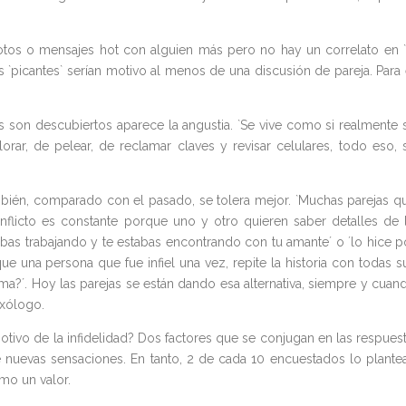
fotos o mensajes hot con alguien más pero no hay un correlato en `
`picantes` serían motivo al menos de una discusión de pareja. Para 
 son descubiertos aparece la angustia. `Se vive como si realmente 
rar, de pelear, de reclamar claves y revisar celulares, todo eso, 
ambién, comparado con el pasado, se tolera mejor. `Muchas parejas q
conflicto es constante porque uno y otro quieren saber detalles de 
s trabajando y te estabas encontrando con tu amante´ o ´lo hice p
que una persona que fue infiel una vez, repite la historia con todas s
ma?´. Hoy las parejas se están dando esa alternativa, siempre y cuan
exólogo.
motivo de la infidelidad? Dos factores que se conjugan en las respuest
e nuevas sensaciones. En tanto, 2 de cada 10 encuestados lo plante
omo un valor.