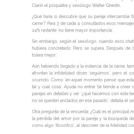
Clarín el psiquiatra y sexólogo Walter Ghedin.
¿Qué haría si descubre que su pareja intercambia 
carne`? Para 3 de cada 4 consultados esos mensajes 
24% restante `no tiene mayor importancia`.
Sin embargo, según el sexólogo, cuando esos chats
hubiera concretado. Pero se supera. Después de llo
tolera mejor.`
Aún habiendo llegado a la instancia de la carne, t
afrontan la infidelidad dicen ´seguimos´, pero el 
ocurrido. Como ´en aquel momento pensé que estaba
tal y cual cosa´. Ayuda no entrar Se tiende a creer 
parejas en detalles y ver ´¿qué hacemos con este te
no se queden anclados en ese pasado`, detalla el s
Otra pregunta de la encuesta: ¿Cuál es el principal 
la pérdida del amor por la pareja y la búsqueda d
como algo `filosófico`, al descreer de la fidelidad c