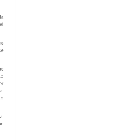
la
el
se
se
ue
lo
or
us
do
a:
an