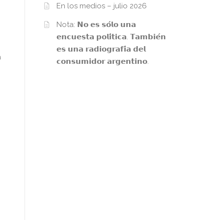
En los medios – julio 2026
Nota: 𝗡𝗼 𝗲𝘀 𝘀𝗼́𝗹𝗼 𝘂𝗻𝗮
𝗲𝗻𝗰𝘂𝗲𝘀𝘁𝗮 𝗽𝗼𝗹𝗶́𝘁𝗶𝗰𝗮. 𝗧𝗮𝗺𝗯𝗶𝗲́𝗻
𝗲𝘀 𝘂𝗻𝗮 𝗿𝗮𝗱𝗶𝗼𝗴𝗿𝗮𝗳𝗶́𝗮 𝗱𝗲𝗹
a
𝗰𝗼𝗻𝘀𝘂𝗺𝗶𝗱𝗼𝗿 𝗮𝗿𝗴𝗲𝗻𝘁𝗶𝗻𝗼.