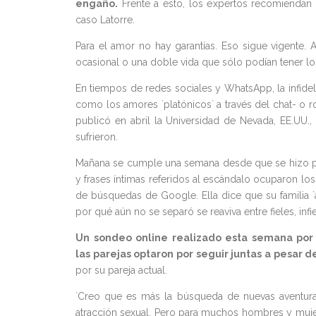
engaño.
Frente a esto, los expertos recomiendan 
caso Latorre.
Para el amor no hay garantías. Eso sigue vigente. An
ocasional o una doble vida que sólo podían tener l
En tiempos de redes sociales y WhatsApp, la infidel
como los amores `platónicos` a través del chat- o ro
publicó en abril la Universidad de Nevada, EE.UU.
sufrieron.
Mañana se cumple una semana desde que se hizo públi
y frases íntimas referidos al escándalo ocuparon los
de búsquedas de Google. Ella dice que su familia `
por qué aún no se separó se reaviva entre fieles, inf
Un sondeo online realizado esta semana por 
las parejas optaron por seguir juntas a pesar de
por su pareja actual.
`Creo que es más la búsqueda de nuevas aventura
atracción sexual. Pero para muchos hombres y mujer