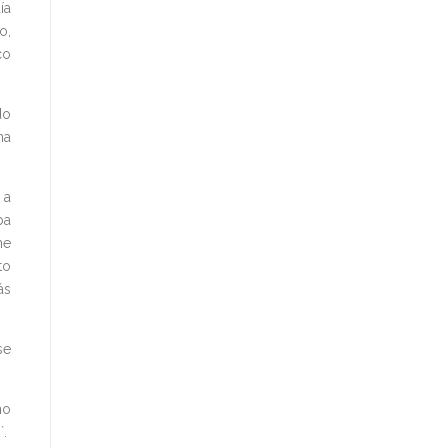
ía
o,
co
do
na
 a
ba
me
to
ás
se
no
`.