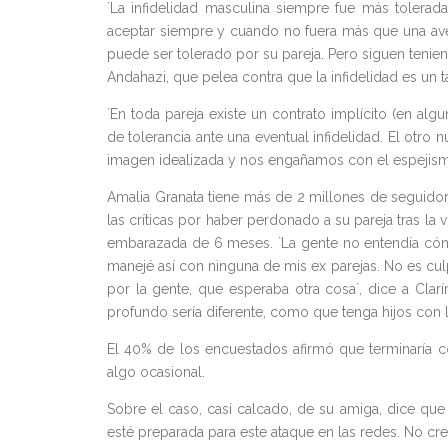
`La infidelidad masculina siempre fue más tolerada
aceptar siempre y cuando no fuera más que una avent
puede ser tolerado por su pareja. Pero siguen tenien
Andahazi, que pelea contra que la infidelidad es un 
`En toda pareja existe un contrato implícito (en al
de tolerancia ante una eventual infidelidad. El otr
imagen idealizada y nos engañamos con el espejism
Amalia Granata tiene más de 2 millones de seguidor
las críticas por haber perdonado a su pareja tras la 
embarazada de 6 meses. `La gente no entendía có
manejé así con ninguna de mis ex parejas. No es culp
por la gente, que esperaba otra cosa`, dice a Clar
profundo sería diferente, como que tenga hijos con l
El 40% de los encuestados afirmó que terminaría c
algo ocasional.
Sobre el caso, casi calcado, de su amiga, dice que 
esté preparada para este ataque en las redes. No cre