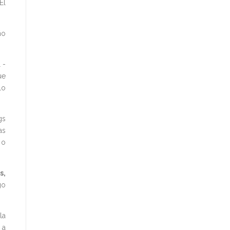
El
ño
 -
ue
lo
gs
as
 o
s,
go
la
 a