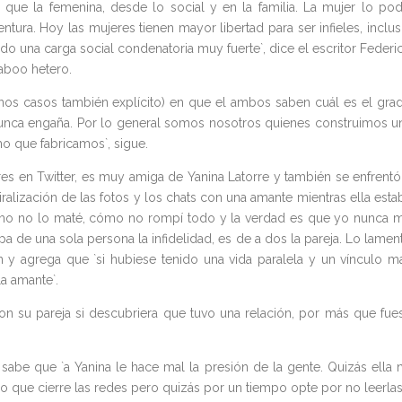
 que la femenina, desde lo social y en la familia. La mujer lo pod
ura. Hoy las mujeres tienen mayor libertad para ser infieles, inclus
do una carga social condenatoria muy fuerte`, dice el escritor Federi
taboo hetero.
gunos casos también explícito) en que el ambos saben cuál es el gra
o nunca engaña. Por lo general somos nosotros quienes construimos u
o que fabricamos`, sigue.
es en Twitter, es muy amiga de Yanina Latorre y también se enfrentó
viralización de las fotos y los chats con una amante mientras ella esta
mo no lo maté, cómo no rompí todo y la verdad es que yo nunca 
a de una sola persona la infidelidad, es de a dos la pareja. Lo lamen
ín y agrega que `si hubiese tenido una vida paralela y un vínculo m
a amante`.
on su pareja si descubriera que tuvo una relación, por más que fue
sabe que `a Yanina le hace mal la presión de la gente. Quizás ella 
o que cierre las redes pero quizás por un tiempo opte por no leerlas