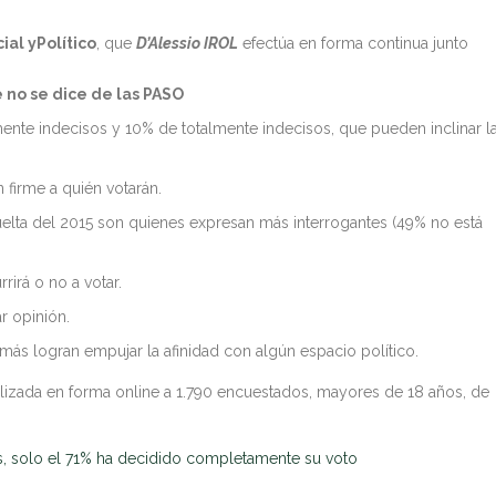
ial
y
Político
,
que
D’Alessio IROL
efectúa en forma continua junto
 no se dice de las PASO
mente indecisos y 10% de totalmente indecisos, que pueden inclinar l
 firme a quién votarán.
uelta del 2015 son quienes expresan más interrogantes (49% no está
irá o no a votar.
r opinión.
más logran empujar la afinidad con algún espacio político.
lizada en forma online a 1.790 encuestados, mayores de 18 años, de
s, solo el 71% ha decidido completamente su voto