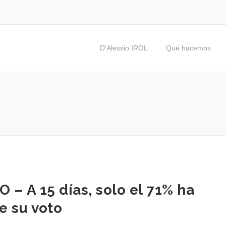
D’Alessio IROL
Qué hacemos
– A 15 días, solo el 71% ha
 su voto