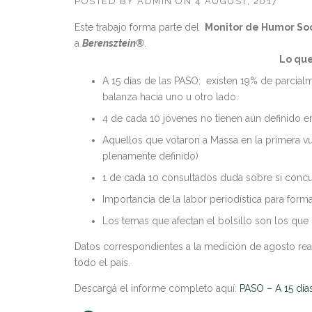
POSTED BY
ADMIN
ON
4 AUGUST, 2017
Este trabajo forma parte del
Monitor
de
Humor
Soc
a
Berensztein®
.
Lo que
A 15 días de las PASO: existen 19% de parcial
balanza hacia uno u otro lado.
4 de cada 10 jóvenes no tienen aún definido en
Aquellos que votaron a Massa en la primera v
plenamente definido)
1 de cada 10 consultados duda sobre si concurr
Importancia de la labor periodística para forma
Los temas que afectan el bolsillo son los que 
Datos correspondientes a la medición de agosto rea
todo el país.
Descargá el informe completo aquí:
PASO – A 15 día