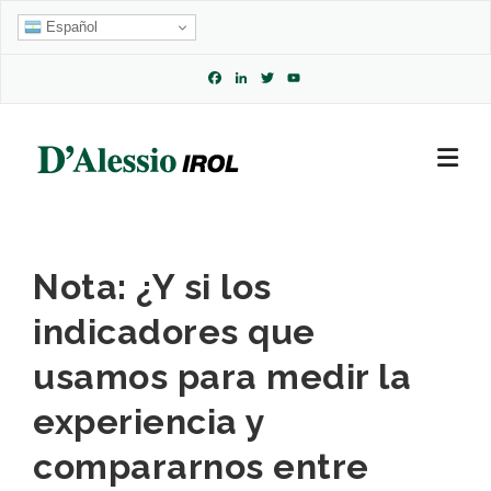
Skip
Español
to
content
Facebook
LinkedIn
Twitter
YouTube
Channel
Nota: ¿Y si los
indicadores que
usamos para medir la
experiencia y
compararnos entre