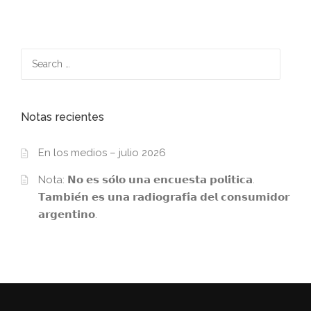
Search
for:
Notas recientes
En los medios – julio 2026
Nota: 𝗡𝗼 𝗲𝘀 𝘀𝗼́𝗹𝗼 𝘂𝗻𝗮 𝗲𝗻𝗰𝘂𝗲𝘀𝘁𝗮 𝗽𝗼𝗹𝗶́𝘁𝗶𝗰𝗮.
𝗧𝗮𝗺𝗯𝗶𝗲́𝗻 𝗲𝘀 𝘂𝗻𝗮 𝗿𝗮𝗱𝗶𝗼𝗴𝗿𝗮𝗳𝗶́𝗮 𝗱𝗲𝗹 𝗰𝗼𝗻𝘀𝘂𝗺𝗶𝗱𝗼𝗿
𝗮𝗿𝗴𝗲𝗻𝘁𝗶𝗻𝗼.