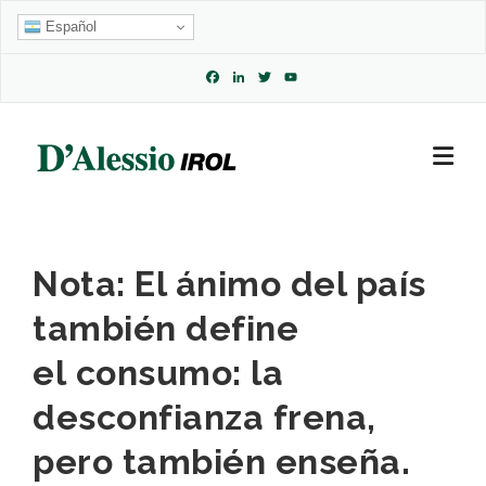
Skip
Español
to
content
Facebook
LinkedIn
Twitter
YouTube
Channel
Nota: El ánimo del país
también define
el consumo: la
desconfianza frena,
pero también enseña.