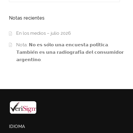
Notas recientes
En los medios – julio 2026
Nota: 𝗡𝗼 𝗲𝘀 𝘀𝗼́𝗹𝗼 𝘂𝗻𝗮 𝗲𝗻𝗰𝘂𝗲𝘀𝘁𝗮 𝗽𝗼𝗹𝗶́𝘁𝗶𝗰𝗮.
𝗧𝗮𝗺𝗯𝗶𝗲́𝗻 𝗲𝘀 𝘂𝗻𝗮 𝗿𝗮𝗱𝗶𝗼𝗴𝗿𝗮𝗳𝗶́𝗮 𝗱𝗲𝗹 𝗰𝗼𝗻𝘀𝘂𝗺𝗶𝗱𝗼𝗿
𝗮𝗿𝗴𝗲𝗻𝘁𝗶𝗻𝗼.
IDIOMA