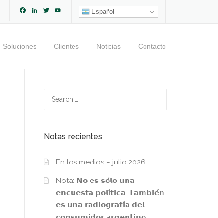
Facebook
LinkedIn
Twitter
YouTube
Español
Channel
Soluciones
Clientes
Noticias
Contacto
Search
for:
Notas recientes
En los medios – julio 2026
Nota: 𝗡𝗼 𝗲𝘀 𝘀𝗼́𝗹𝗼 𝘂𝗻𝗮
𝗲𝗻𝗰𝘂𝗲𝘀𝘁𝗮 𝗽𝗼𝗹𝗶́𝘁𝗶𝗰𝗮. 𝗧𝗮𝗺𝗯𝗶𝗲́𝗻
𝗲𝘀 𝘂𝗻𝗮 𝗿𝗮𝗱𝗶𝗼𝗴𝗿𝗮𝗳𝗶́𝗮 𝗱𝗲𝗹
𝗰𝗼𝗻𝘀𝘂𝗺𝗶𝗱𝗼𝗿 𝗮𝗿𝗴𝗲𝗻𝘁𝗶𝗻𝗼.