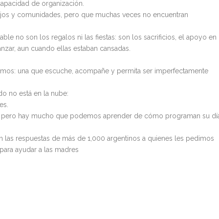
 capacidad de organización.
rabajos y comunidades, pero que muchas veces no encuentran
le no son los regalos ni las fiestas: son los sacrificios, el apoyo en
anzar, aun cuando ellas estaban cansadas.
ntamos: una que escuche, acompañe y permita ser imperfectamente
o no está en la nube:
es.
e, pero hay mucho que podemos aprender de cómo programan su día
n las respuestas de más de 1,000 argentinos a quienes les pedimos
para ayudar a las madres