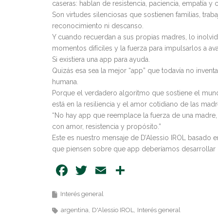
caseras: hablan de resistencia, paciencia, empatía y
Son virtudes silenciosas que sostienen familias, t
reconocimiento ni descanso.
Y cuando recuerdan a sus propias madres, lo inolvidab
momentos difíciles y la fuerza para impulsarlos a av
Si existiera una app para ayuda.
Quizás esa sea la mejor “app” que todavía no inve
humana.
Porque el verdadero algoritmo que sostiene el mund
está en la resiliencia y el amor cotidiano de las madr
“No hay app que reemplace la fuerza de una madr
con amor, resistencia y propósito.”
Este es nuestro mensaje de D’Alessio IROL basado e
que piensen sobre que app deberíamos desarrollar 
Facebook
Twitter
Email
Share
Interés general
argentina
D'Alessio IROL
Interés general