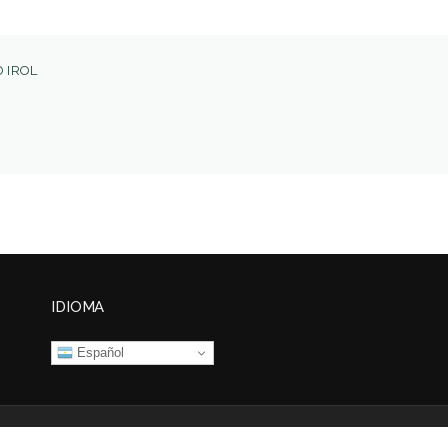
 IROL
IDIOMA
Español