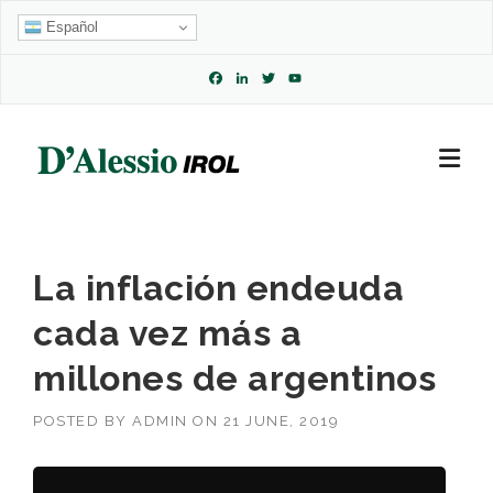
Skip
Español
to
content
Facebook
LinkedIn
Twitter
YouTube
Channel
La inflación endeuda
cada vez más a
millones de argentinos
POSTED BY
ADMIN
ON
21 JUNE, 2019