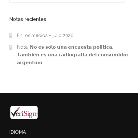
Notas recientes
En los medios – julio 2026
Nota: 𝗡𝗼 𝗲𝘀 𝘀𝗼́𝗹𝗼 𝘂𝗻𝗮 𝗲𝗻𝗰𝘂𝗲𝘀𝘁𝗮 𝗽𝗼𝗹𝗶́𝘁𝗶𝗰𝗮.
𝗧𝗮𝗺𝗯𝗶𝗲́𝗻 𝗲𝘀 𝘂𝗻𝗮 𝗿𝗮𝗱𝗶𝗼𝗴𝗿𝗮𝗳𝗶́𝗮 𝗱𝗲𝗹 𝗰𝗼𝗻𝘀𝘂𝗺𝗶𝗱𝗼𝗿
𝗮𝗿𝗴𝗲𝗻𝘁𝗶𝗻𝗼.
IDIOMA