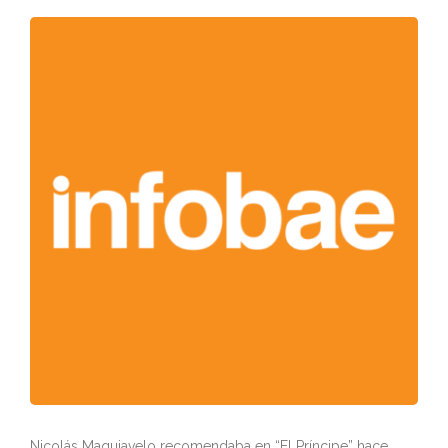
Nicolás Maquiavelo recomendaba en “El Príncipe” hace