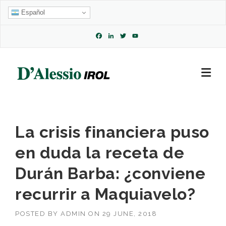
Skip
Español
to
content
Facebook
LinkedIn
Twitter
YouTube
Channel
La crisis financiera puso
en duda la receta de
Durán Barba: ¿conviene
recurrir a Maquiavelo?
POSTED BY
ADMIN
ON
29 JUNE, 2018