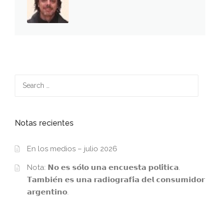
Search
for:
Notas recientes
En los medios – julio 2026
Nota: 𝗡𝗼 𝗲𝘀 𝘀𝗼́𝗹𝗼 𝘂𝗻𝗮 𝗲𝗻𝗰𝘂𝗲𝘀𝘁𝗮 𝗽𝗼𝗹𝗶́𝘁𝗶𝗰𝗮.
𝗧𝗮𝗺𝗯𝗶𝗲́𝗻 𝗲𝘀 𝘂𝗻𝗮 𝗿𝗮𝗱𝗶𝗼𝗴𝗿𝗮𝗳𝗶́𝗮 𝗱𝗲𝗹 𝗰𝗼𝗻𝘀𝘂𝗺𝗶𝗱𝗼𝗿
𝗮𝗿𝗴𝗲𝗻𝘁𝗶𝗻𝗼.