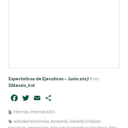
Expectativas de Ejecutivos – Junio 2017
from
DAlessio_Irol
Facebook
Twitter
Email
Share
Informes
Informes IDEA
actividad económica
economía
Eduardo D'Alessio
Ejecutivos
empresarios
Encuesta Expectativas Ejecutivos
IDEA