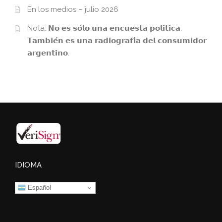
En los medios – julio 2026
Nota: 𝗡𝗼 𝗲𝘀 𝘀𝗼́𝗹𝗼 𝘂𝗻𝗮 𝗲𝗻𝗰𝘂𝗲𝘀𝘁𝗮 𝗽𝗼𝗹𝗶́𝘁𝗶𝗰𝗮.
𝗧𝗮𝗺𝗯𝗶𝗲́𝗻 𝗲𝘀 𝘂𝗻𝗮 𝗿𝗮𝗱𝗶𝗼𝗴𝗿𝗮𝗳𝗶́𝗮 𝗱𝗲𝗹 𝗰𝗼𝗻𝘀𝘂𝗺𝗶𝗱𝗼𝗿
𝗮𝗿𝗴𝗲𝗻𝘁𝗶𝗻𝗼.
IDIOMA
Español