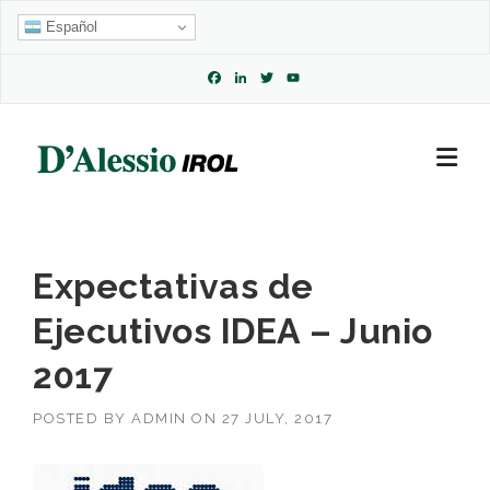
Skip
Español
to
content
Facebook
LinkedIn
Twitter
YouTube
Channel
Expectativas de
Ejecutivos IDEA – Junio
2017
POSTED BY
ADMIN
ON
27 JULY, 2017