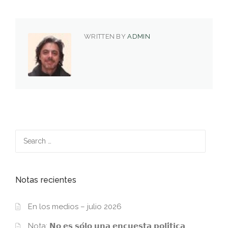
WRITTEN BY
ADMIN
Search
for:
Notas recientes
En los medios – julio 2026
Nota: 𝗡𝗼 𝗲𝘀 𝘀𝗼́𝗹𝗼 𝘂𝗻𝗮 𝗲𝗻𝗰𝘂𝗲𝘀𝘁𝗮 𝗽𝗼𝗹𝗶́𝘁𝗶𝗰𝗮.