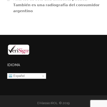
𝗧𝗮𝗺𝗯𝗶𝗲́𝗻 𝗲𝘀 𝘂𝗻𝗮 𝗿𝗮𝗱𝗶𝗼𝗴𝗿𝗮𝗳𝗶́𝗮 𝗱𝗲𝗹 𝗰𝗼𝗻𝘀𝘂𝗺𝗶𝗱𝗼𝗿
𝗮𝗿𝗴𝗲𝗻𝘁𝗶𝗻𝗼.
IDIOMA
Español
D’Alessio IROL. © 2019