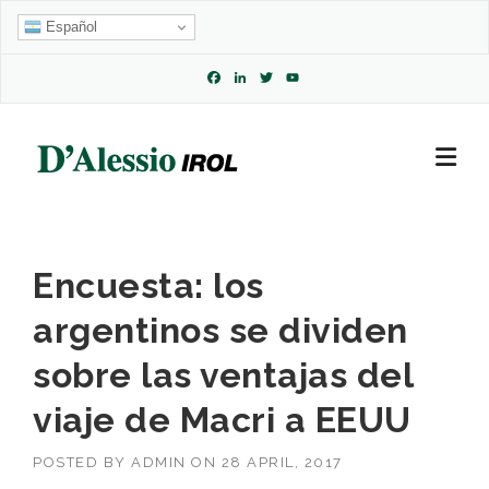
Skip
Español
to
content
Facebook
LinkedIn
Twitter
YouTube
Channel
Encuesta: los
argentinos se dividen
sobre las ventajas del
viaje de Macri a EEUU
POSTED BY
ADMIN
ON
28 APRIL, 2017