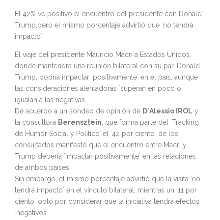
El 42% ve positivo el encuentro del presidente con Donald
Trump,pero el mismo porcentaje advirtió que `no tendrá
impacto`.
El viaje del presidente Mauricio Macri a Estados Unidos,
donde mantendrá una reunión bilateral con su par, Donald
Trump, podría impactar `positivamente` en el país, aunque
las consideraciones alentadoras `superan en poco o
igualan a las negativas`.
De acuerdo a un sondeo de opinión de
D`Alessio IROL
y
la consultora
Berensztein
, que forma parte del `Tracking
de Humor Social y Político`,el `42 por ciento` de los
consultados manifestó que el encuentro entre Macri y
Trump debería `impactar positivamente` en las relaciones
de ambos países.
Sin embargo, el mismo porcentaje advirtió que la visita `no
tendrá impacto` en el vínculo bilateral, mientras un `11 por
ciento` optó por considerar que la iniciativa tendrá efectos
`negativos`.