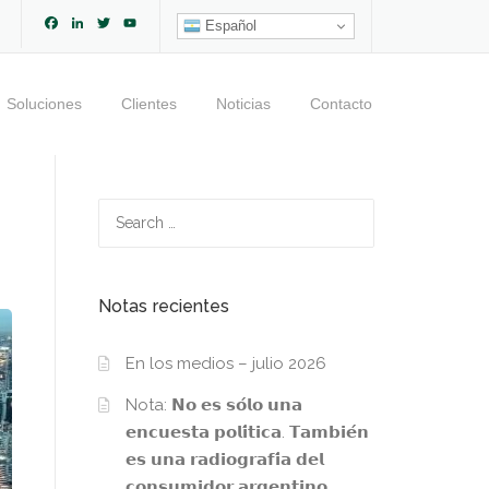
Facebook
LinkedIn
Twitter
YouTube
Español
Channel
Soluciones
Clientes
Noticias
Contacto
Search
for:
Notas recientes
En los medios – julio 2026
Nota: 𝗡𝗼 𝗲𝘀 𝘀𝗼́𝗹𝗼 𝘂𝗻𝗮
𝗲𝗻𝗰𝘂𝗲𝘀𝘁𝗮 𝗽𝗼𝗹𝗶́𝘁𝗶𝗰𝗮. 𝗧𝗮𝗺𝗯𝗶𝗲́𝗻
𝗲𝘀 𝘂𝗻𝗮 𝗿𝗮𝗱𝗶𝗼𝗴𝗿𝗮𝗳𝗶́𝗮 𝗱𝗲𝗹
𝗰𝗼𝗻𝘀𝘂𝗺𝗶𝗱𝗼𝗿 𝗮𝗿𝗴𝗲𝗻𝘁𝗶𝗻𝗼.