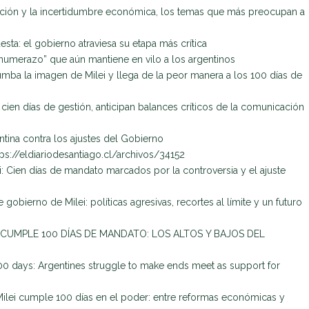
lación y la incertidumbre económica, los temas que más preocupan a
esta: el gobierno atraviesa su etapa más crítica
 “numerazo” que aún mantiene en vilo a los argentinos
umba la imagen de Milei y llega de la peor manera a los 100 días de
s cien días de gestión, anticipan balances críticos de la comunicación
ntina contra los ajustes del Gobierno
ps://eldiariodesantiago.
cl/archivos/34152
i: Cien días de mandato marcados por la controversia y el ajuste
 gobierno de Milei: políticas agresivas, recortes al límite y un futuro
I CUMPLE 100 DÍAS DE MANDATO: LOS ALTOS Y BAJOS DEL
t 100 days: Argentines struggle to make ends meet as support for
ilei cumple 100 días en el poder: entre reformas económicas y