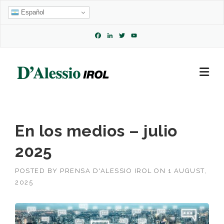
Skip
Español
to
content
Facebook
LinkedIn
Twitter
YouTube
Channel
En los medios – julio
2025
POSTED BY
PRENSA D'ALESSIO IROL
ON
1 AUGUST,
2025