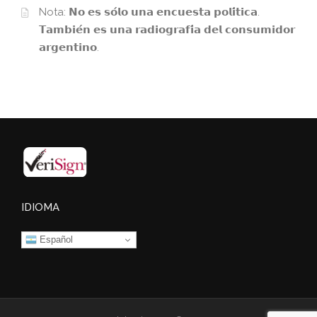
Nota: 𝗡𝗼 𝗲𝘀 𝘀𝗼́𝗹𝗼 𝘂𝗻𝗮 𝗲𝗻𝗰𝘂𝗲𝘀𝘁𝗮 𝗽𝗼𝗹𝗶́𝘁𝗶𝗰𝗮.
𝗧𝗮𝗺𝗯𝗶𝗲́𝗻 𝗲𝘀 𝘂𝗻𝗮 𝗿𝗮𝗱𝗶𝗼𝗴𝗿𝗮𝗳𝗶́𝗮 𝗱𝗲𝗹 𝗰𝗼𝗻𝘀𝘂𝗺𝗶𝗱𝗼𝗿
𝗮𝗿𝗴𝗲𝗻𝘁𝗶𝗻𝗼.
IDIOMA
Español