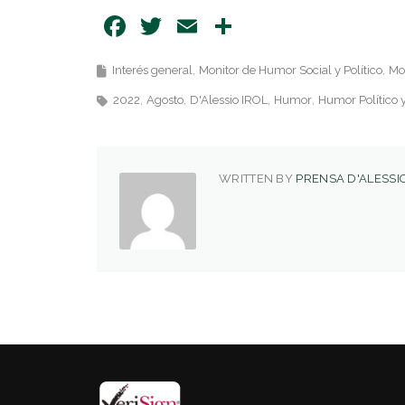
Facebook
Twitter
Email
Share
Interés general
Monitor de Humor Social y Político
Mon
2022
Agosto
D'Alessio IROL
Humor
Humor Político y
WRITTEN BY
PRENSA D'ALESSIO