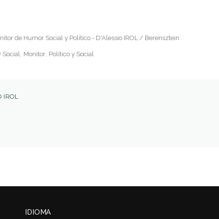
itor de Humor Social y Político - D'Alessio IROL / Berensztein
 Social
Monitor
Político y Social
 IROL
IDIOMA