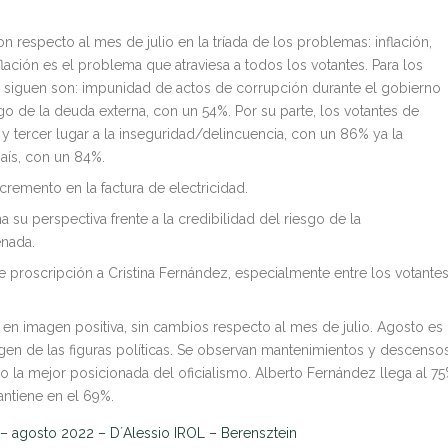
on respecto al mes de julio en la tríada de los problemas: inflación,
ación es el problema que atraviesa a todos los votantes. Para los
e siguen son: impunidad de actos de corrupción durante el gobierno
ago de la deuda externa, con un 54%. Por su parte, los votantes de
tercer lugar a la inseguridad/delincuencia, con un 86% ya la
aís, con un 84%.
remento en la factura de electricidad.
a su perspectiva frente a la credibilidad del riesgo de la
enada.
e proscripción a Cristina Fernández, especialmente entre los votante
ar en imagen positiva, sin cambios respecto al mes de julio. Agosto es
gen de las figuras políticas. Se observan mantenimientos y descensos
 la mejor posicionada del oficialismo. Alberto Fernández llega al 7
antiene en el 69%.
 – agosto 2022 – D´Alessio IROL – Berensztein