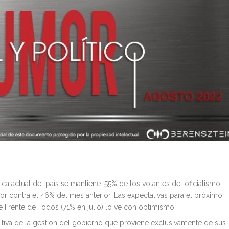
ca actual del país se mantiene. 55% de los votantes del oficialismo
r contra el 46% del mes anterior. Las expectativas para el próximo
e Frente de Todos (71% en julio) lo ve con optimismo.
sitiva de la gestión del gobierno que proviene exclusivamente de sus