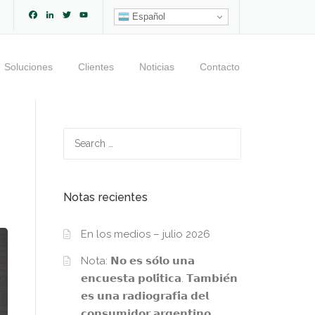
Facebook
LinkedIn
Twitter
YouTube
Español
Channel
Soluciones
Clientes
Noticias
Contacto
Search
for:
Notas recientes
En los medios – julio 2026
Nota: 𝗡𝗼 𝗲𝘀 𝘀𝗼́𝗹𝗼 𝘂𝗻𝗮
𝗲𝗻𝗰𝘂𝗲𝘀𝘁𝗮 𝗽𝗼𝗹𝗶́𝘁𝗶𝗰𝗮. 𝗧𝗮𝗺𝗯𝗶𝗲́𝗻
𝗲𝘀 𝘂𝗻𝗮 𝗿𝗮𝗱𝗶𝗼𝗴𝗿𝗮𝗳𝗶́𝗮 𝗱𝗲𝗹
𝗰𝗼𝗻𝘀𝘂𝗺𝗶𝗱𝗼𝗿 𝗮𝗿𝗴𝗲𝗻𝘁𝗶𝗻𝗼.