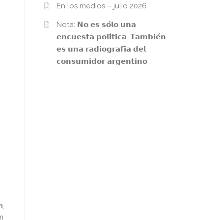
En los medios – julio 2026
Nota: 𝗡𝗼 𝗲𝘀 𝘀𝗼́𝗹𝗼 𝘂𝗻𝗮
𝗲𝗻𝗰𝘂𝗲𝘀𝘁𝗮 𝗽𝗼𝗹𝗶́𝘁𝗶𝗰𝗮. 𝗧𝗮𝗺𝗯𝗶𝗲́𝗻
𝗲𝘀 𝘂𝗻𝗮 𝗿𝗮𝗱𝗶𝗼𝗴𝗿𝗮𝗳𝗶́𝗮 𝗱𝗲𝗹
𝗰𝗼𝗻𝘀𝘂𝗺𝗶𝗱𝗼𝗿 𝗮𝗿𝗴𝗲𝗻𝘁𝗶𝗻𝗼.
n
,
un