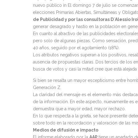
nuevo público in El domingo 7 de julio se comenzaro
elecciones Primarias Abiertas, Simultáneas y Obligat
de Publicidad y por las consultoras D´Alessio Ir
generar desagrado y hastío en la población en gener
En cuanto al atractivo de las publicidades electoral
pero solo de algunas piezas. Como sensación, pred
40 años, seguido por el agotamiento (18%).
Los atributos negativos superan a los positivos, resalt
ausencia de propuestas claras. Dos tercios de los
busca de votos y casi la mitad cree que está alejada
Si bien se resalta un mayor escepticismo entre homb
Generación Z.
La claridad del mensaje es el elemento más destacad
de la información. En este aspecto, nuevamente es e
demuestra que a mayor edad, mayor rechazo.
En lo que respecta a la grieta, se hace presente det
sobre todo en la recordación y valoración de las mi
Medios de difusión e impacto
El informe elaborado por la
AAP
tiene un apartado d