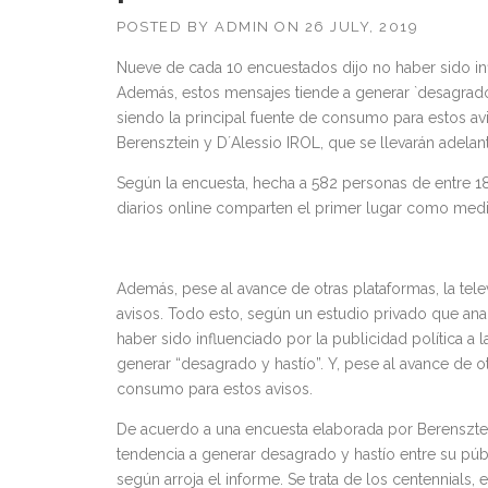
POSTED BY
ADMIN
ON
26 JULY, 2019
Nueve de cada 10 encuestados dijo no haber sido influ
Además, estos mensajes tiende a generar `desagrado y
siendo la principal fuente de consumo para estos av
Berensztein y D´Alessio IROL, que se llevarán adelan
Según la encuesta, hecha a 582 personas de entre 1
diarios online comparten el primer lugar como medio
Además, pese al avance de otras plataformas, la tele
avisos. Todo esto, según un estudio privado que ana
haber sido influenciado por la publicidad política a 
generar “desagrado y hastío”. Y, pese al avance de ot
consumo para estos avisos.
De acuerdo a una encuesta elaborada por Berensztein 
tendencia a generar desagrado y hastío entre su púb
según arroja el informe. Se trata de los centennials, 