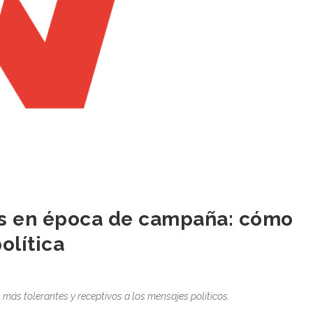
als en época de campaña: cómo
olítica
n más tolerantes y receptivos a los mensajes políticos.