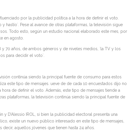
enciado por la publicidad política a la hora de definir el voto.
 hastío`. Pese al avance de otras plataformas, la televisión sigue
isos. Todo esto, según un estudio nacional elaborado este mes, por
te en agosto.
8 y 70 años, de ambos géneros y de niveles medios, `la TV y los
s para decidir el voto`.
visión continúa siendo la principal fuente de consumo para estos
liza este tipo de mensajes. ueve de de cada 10 encuestados dijo no
la hora de definir el voto. Además, este tipo de mensajes tiende a
ras plataformas, la televisión continúa siendo la principal fuente de
y D’Alessio IROL, si bien la publicidad electoral presenta una
lico, existe un nuevo público interesado en este tipo de mensajes,
es decir, aquellos jóvenes que tienen hasta 24 años.