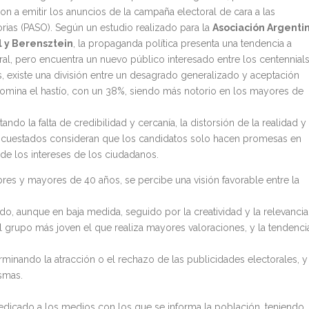
n a emitir los anuncios de la campaña electoral de cara a las
orias (PASO). Según un estudio realizado para la
Asociación Argenti
ol y Berensztein
, la propaganda política presenta una tendencia a
al, pero encuentra un nuevo público interesado entre los centennials
es, existe una división entre un desagrado generalizado y aceptación
omina el hastío, con un 38%, siendo más notorio en los mayores de
ando la falta de credibilidad y cercanía, la distorsión de la realidad y 
 encuestados consideran que los candidatos solo hacen promesas en
 de los intereses de los ciudadanos.
res y mayores de 40 años, se percibe una visión favorable entre la
o, aunque en baja medida, seguido por la creatividad y la relevancia
l grupo más joven el que realiza mayores valoraciones, y la tendenci
erminando la atracción o el rechazo de las publicidades electorales, y
smas.
edicado a los medios con los que se informa la población, teniendo