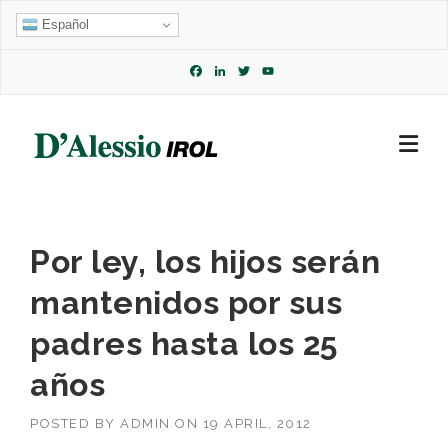
Skip
Español
to
content
Facebook
LinkedIn
Twitter
YouTube
Channel
Por ley, los hijos serán
mantenidos por sus
padres hasta los 25
años
POSTED BY
ADMIN
ON
19 APRIL, 2012