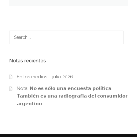
Search
for:
Notas recientes
En los medios – julio 2026
Nota: 𝗡𝗼 𝗲𝘀 𝘀𝗼́𝗹𝗼 𝘂𝗻𝗮 𝗲𝗻𝗰𝘂𝗲𝘀𝘁𝗮 𝗽𝗼𝗹𝗶́𝘁𝗶𝗰𝗮.
𝗧𝗮𝗺𝗯𝗶𝗲́𝗻 𝗲𝘀 𝘂𝗻𝗮 𝗿𝗮𝗱𝗶𝗼𝗴𝗿𝗮𝗳𝗶́𝗮 𝗱𝗲𝗹 𝗰𝗼𝗻𝘀𝘂𝗺𝗶𝗱𝗼𝗿
𝗮𝗿𝗴𝗲𝗻𝘁𝗶𝗻𝗼.