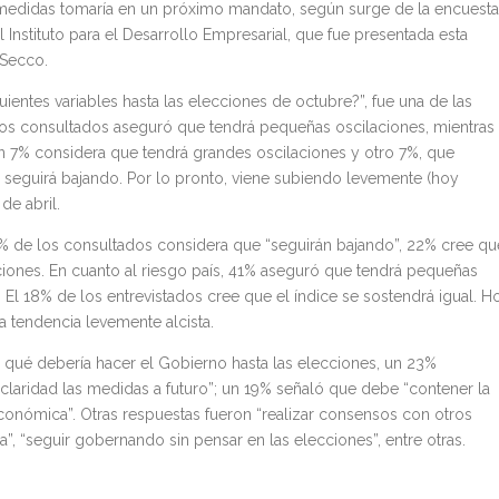
 medidas tomaría en un próximo mandato, según surge de la encuesta
el Instituto para el Desarrollo Empresarial, que fue presentada esta
 Secco.
entes variables hasta las elecciones de octubre?”, fue una de las
 los consultados aseguró que tendrá pequeñas oscilaciones, mientras
un 7% considera que tendrá grandes oscilaciones y otro 7%, que
seguirá bajando. Por lo pronto, viene subiendo levemente (hoy
de abril.
0% de los consultados considera que “seguirán bajando”, 22% cree qu
ciones. En cuanto al riesgo país, 41% aseguró que tendrá pequeñas
. El 18% de los entrevistados cree que el índice se sostendrá igual. H
 tendencia levemente alcista.
qué debería hacer el Gobierno hasta las elecciones, un 23%
laridad las medidas a futuro”; un 19% señaló que debe “contener la
 económica”. Otras respuestas fueron “realizar consensos con otros
ia”, “seguir gobernando sin pensar en las elecciones”, entre otras.