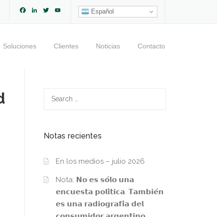
Facebook
LinkedIn
Twitter
YouTube
Español
Channel
Soluciones
Clientes
Noticias
Contacto
d
Search
for:
Notas recientes
En los medios – julio 2026
Nota: 𝗡𝗼 𝗲𝘀 𝘀𝗼́𝗹𝗼 𝘂𝗻𝗮
𝗲𝗻𝗰𝘂𝗲𝘀𝘁𝗮 𝗽𝗼𝗹𝗶́𝘁𝗶𝗰𝗮. 𝗧𝗮𝗺𝗯𝗶𝗲́𝗻
𝗲𝘀 𝘂𝗻𝗮 𝗿𝗮𝗱𝗶𝗼𝗴𝗿𝗮𝗳𝗶́𝗮 𝗱𝗲𝗹
𝗰𝗼𝗻𝘀𝘂𝗺𝗶𝗱𝗼𝗿 𝗮𝗿𝗴𝗲𝗻𝘁𝗶𝗻𝗼.