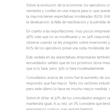
Sobre la evolución de la economía, los ejecutivos c
semestre y confían en una mejora para lo que queda
la mayoría tienen expectativas moderadas (62%). Entr
la devaluación, la falta de reactivación y la pérdida 
En cuanto a las exportaciones, muy pocos empresar
46% cree que no se modificarán y un 34% respondi
observa cuando se les preguntó sobre inversiones p
60% de los ejecutivos prevé una suba moderada de e
Esta cautela en las expectativas empresarias tambié
encuestados señaló que en los próximos doce meses
que sí lo hará, pero 34% lo hará moderadamente.
Consultados acerca de cómo fue el aumento de sus p
respondió que fue mayor. Tanto los sectores industri
pero este último lo hace en mucho mayor medida, d
Sobre el dólar, el 57% de los consultados aseguró 
mantendrá igual. A su vez, un 7% considera que tend
empresarios sostuvo que seguirá bajando