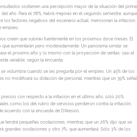
onsultados sostienen una percepción mayor de la situación del prime
 del año. Para el 78%, habrá mejoras en el segundo semestre, aunqu
e los factores negativos del escenario actual, mencionan la inflación,
de empleo.
ios creen que subirán fuertemente en los próximos doce meses. El
ó que aumentarán pero moderadamente. Un panorama similar se
ara el próximo año y lo mismo con la proyección de ventas: casi el
sta variable, según la encuesta.
n se vislumbra cuando se les pregunta por el empleo. Un 45% de los
 no modificará su dotación de personal, mientras que un 39% seña
recios con respecto a la inflación en el último año, sólo 20%
ales como los del rubro de servicios perdieron contra la inflación,
e acuerdo con la encuesta de D’Alessio.
que tendrá pequeñas oscilaciones, mientras que un 26% dijo que se
rá grandes oscilaciones y otro 7%, que aumentará. Sólo 3% de los