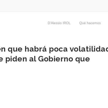
D’Alessio IROL
Qué hacemos
n que habrá poca volatilida
e piden al Gobierno que