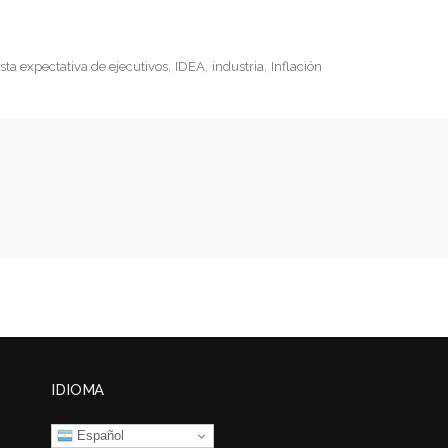
ta expectativa de ejecutivos
IDEA
industria
Inflación
IDIOMA
Español