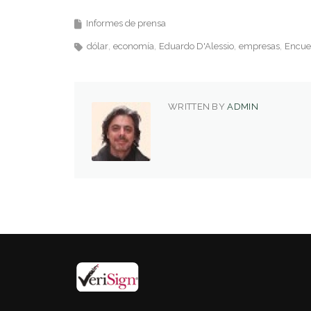
Informes de prensa
dólar
economía
Eduardo D'Alessio
empresas
Encues
WRITTEN BY
ADMIN