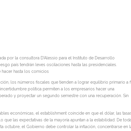
a por la consultora D’Alessio para el Instituto de Desarrollo
 riesgo país tendrán leves oscilaciones hasta las presidenciales.
hacer hasta los comicios
ación, los números fiscales que tienden a lograr equilibrio primario a f
 incertidumbre política permiten a los empresarios hacer una
sperado y proyectar un segundo semestre con una recuperación. Sin
bles económicas, el establishment coincide en que el dólar, las tasa
lo que las expectativas de la mayoría apuntan a la estabilidad. De tod
 octubre, el Gobierno debe controlar la inflación, concentrarse en l