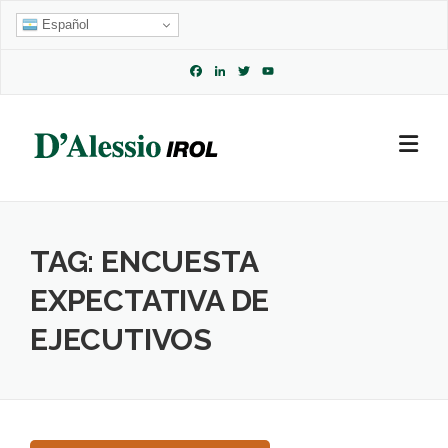
Skip
Español
to
content
Facebook
LinkedIn
Twitter
YouTube
Channel
TAG:
ENCUESTA
EXPECTATIVA DE
EJECUTIVOS