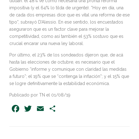
dudan: el 48% ve como necesaria una pronta reforma
impositiva (y el 64% lo tilda de urgente). “Hoy en día, una
de cada dos empresas dice que es vital una reforma de ese
tipo”, subrayó D’Alessio. En ese sentido, los encuestados
aseguraron que es un factor clave para mejorar la
competitividad, como así también el 53% sostuvo que es
crucial encarar una nueva ley laboral.
Por último, el 23% de los sondeados dijeron que, de acá
hasta las elecciones de octubre, es necesario que el
Gobierno “informe y comunique con claridad las medidas
a futuro”; el 19% que se “contenga la inflación”; y el 15% que
se logre definitivamente la estabilidad económica.
Publicado por TN el 01/08/19
Facebook
Twitter
Email
Share