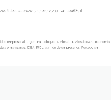
42006ideaoctubre2015-151015175239-lva1-app6891]
vidad empresarial
argentina
coloquio
D'Alessio
D'Alessio IROL
economía
ta a empresarios
IDEA
IROL
opinión de empresarios
Percepción