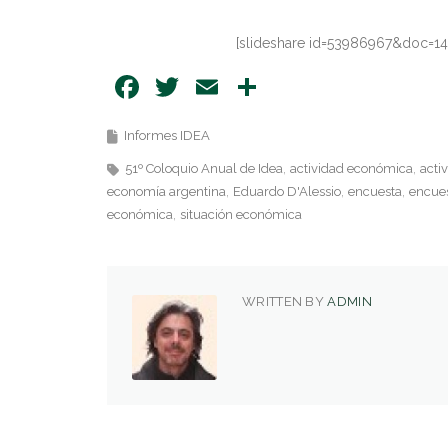
[slideshare id=53986967&doc=1
Facebook
Twitter
Email
Share
Informes IDEA
51º Coloquio Anual de Idea
actividad económica
acti
economía argentina
Eduardo D'Alessio
encuesta
encues
económica
situación económica
WRITTEN BY
ADMIN