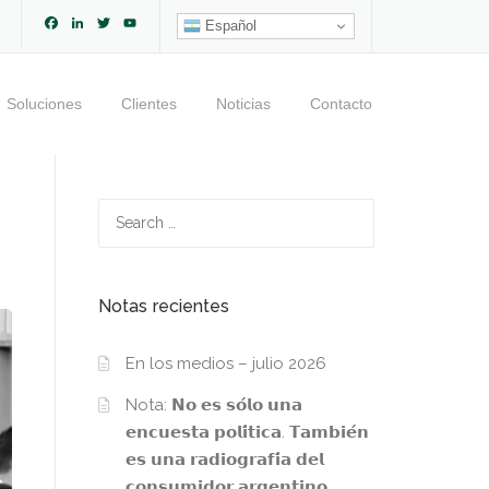
Facebook
LinkedIn
Twitter
YouTube
Español
Channel
Soluciones
Clientes
Noticias
Contacto
Search
for:
Notas recientes
En los medios – julio 2026
Nota: 𝗡𝗼 𝗲𝘀 𝘀𝗼́𝗹𝗼 𝘂𝗻𝗮
𝗲𝗻𝗰𝘂𝗲𝘀𝘁𝗮 𝗽𝗼𝗹𝗶́𝘁𝗶𝗰𝗮. 𝗧𝗮𝗺𝗯𝗶𝗲́𝗻
𝗲𝘀 𝘂𝗻𝗮 𝗿𝗮𝗱𝗶𝗼𝗴𝗿𝗮𝗳𝗶́𝗮 𝗱𝗲𝗹
𝗰𝗼𝗻𝘀𝘂𝗺𝗶𝗱𝗼𝗿 𝗮𝗿𝗴𝗲𝗻𝘁𝗶𝗻𝗼.