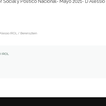
 Social y Político Nacional- Mayo 2021- D´Alessio
'Alessio IROL / Berensztein
 IROL