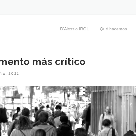
D’Alessio IROL
Qué hacemos
mento más crítico
NE, 2021