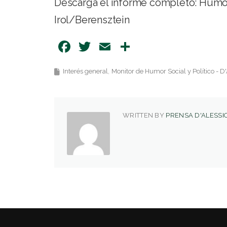
Descargá el informe completo:
Humor
Irol/Berensztein
Facebook
Twitter
Email
Share
Interés general
Monitor de Humor Social y Político - D
WRITTEN BY
PRENSA D'ALESSIO