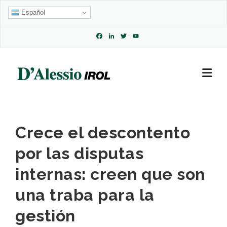
Skip
Español
to
content
Facebook
LinkedIn
Twitter
YouTube
Channel
Crece el descontento
por las disputas
internas: creen que son
una traba para la
gestión