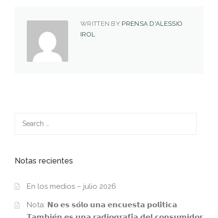
WRITTEN BY
PRENSA D'ALESSIO
IROL
Search
for:
Notas recientes
En los medios – julio 2026
Nota: 𝗡𝗼 𝗲𝘀 𝘀𝗼́𝗹𝗼 𝘂𝗻𝗮 𝗲𝗻𝗰𝘂𝗲𝘀𝘁𝗮 𝗽𝗼𝗹𝗶́𝘁𝗶𝗰𝗮.
𝗧𝗮𝗺𝗯𝗶𝗲́𝗻 𝗲𝘀 𝘂𝗻𝗮 𝗿𝗮𝗱𝗶𝗼𝗴𝗿𝗮𝗳𝗶́𝗮 𝗱𝗲𝗹 𝗰𝗼𝗻𝘀𝘂𝗺𝗶𝗱𝗼𝗿