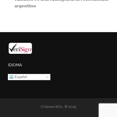
𝗮𝗿𝗴𝗲𝗻𝘁𝗶𝗻𝗼.
IDIOMA
Español
D’Alessio IROL. © 2019