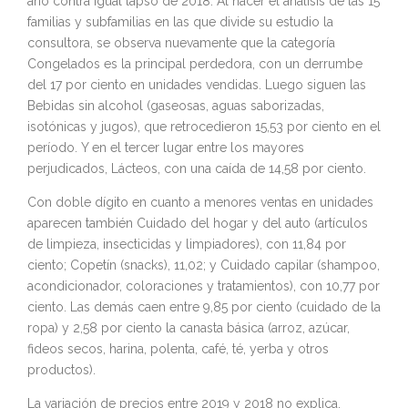
año contra igual lapso de 2018. Al hacer el análisis de las 15
familias y subfamilias en las que divide su estudio la
consultora, se observa nuevamente que la categoría
Congelados es la principal perdedora, con un derrumbe
del 17 por ciento en unidades vendidas. Luego siguen las
Bebidas sin alcohol (gaseosas, aguas saborizadas,
isotónicas y jugos), que retrocedieron 15,53 por ciento en el
período. Y en el tercer lugar entre los mayores
perjudicados, Lácteos, con una caída de 14,58 por ciento.
Con doble dígito en cuanto a menores ventas en unidades
aparecen también Cuidado del hogar y del auto (artículos
de limpieza, insecticidas y limpiadores), con 11,84 por
ciento; Copetín (snacks), 11,02; y Cuidado capilar (shampoo,
acondicionador, coloraciones y tratamientos), con 10,77 por
ciento. Las demás caen entre 9,85 por ciento (cuidado de la
ropa) y 2,58 por ciento la canasta básica (arroz, azúcar,
fideos secos, harina, polenta, café, té, yerba y otros
productos).
La variación de precios entre 2019 y 2018 no explica,